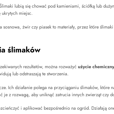
 Ślimaki lubią się chować pod kamieniami, ściółką lub duż
ę ukrytych miejsc.
sosnowa, żwir czy piasek to materiały, przez które ślimak
ia ślimaków
czekiwanych rezultatów, można rozważyć
użycie chemiczn
widują lub odstraszają te stworzenia.
ze. Ich działanie polega na przyciąganiu ślimaków, które na
ać je z rozwagą, aby uniknąć zatrucia innych zwierząt czy 
ozcieńczyć i aplikować bezpośrednio na ogród. Działają on