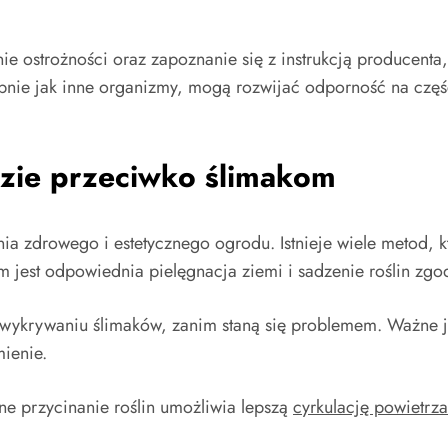
e ostrożności oraz zapoznanie się z instrukcją producent
bnie jak inne organizmy, mogą rozwijać odporność na część
zie przeciwko ślimakom
ania zdrowego i estetycznego ogrodu. Istnieje wiele metod,
 jest odpowiednia pielęgnacja ziemi i sadzenie roślin zgo
ykrywaniu ślimaków, zanim staną się problemem. Ważne je
mienie.
ne przycinanie roślin umożliwia lepszą
cyrkulację powietrza