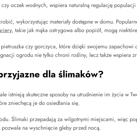
zy oczek wodnych, wspiera naturalną regulację populacji
zrobić, wykorzystując materiały dostępne w domu. Popularn
riery
, takie jak mąka ostrygowa albo popiół, mogą niektóre
k pietruszka czy gorczyca, które dzięki swojemu zapachowi
nacji ogrodu nie tylko chroni rośliny, lecz także wspiera 
przyjazne dla ślimaków?
e istnieją skuteczne sposoby na utrudnienie im życia w T
re zniechęcą je do osiedlania się.
du. Ślimaki przepadają za wilgotnymi miejscami, więc pop
o pozwala na wyschnięcie gleby przed nocą.