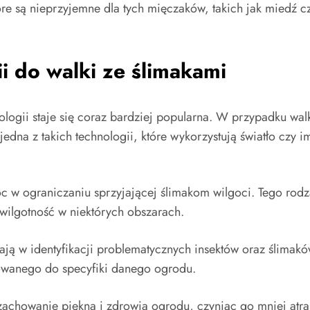
óre są nieprzyjemne dla tych mięczaków, takich jak miedź cz
i do walki ze ślimakami
ii staje się coraz bardziej popularna. W przypadku walki
jedna z takich technologii, które wykorzystują światło czy 
 w ograniczaniu sprzyjającej ślimakom wilgoci. Tego rodza
wilgotność w niektórych obszarach.
ją w identyfikacji problematycznych insektów oraz ślimakó
owanego do specyfiki danego ogrodu.
zachowanie
piękna i zdrowia ogrodu, czyniąc go mniej atra