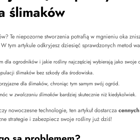
a ślimaków
ów? Te niepozorne stworzenia potrafią w mgnieniu oka znis
W tym artykule odkryjesz dziesięć sprawdzonych metod wal
dla ogrodników i jakie rośliny najczęściej wybierają jako swoje o
ulacji ślimaków bez szkody dla środowiska.
 przyjazne dla ślimaków, chroniąc tym samym swój ogród.
pomóc w
zwalczaniu ślimaków
bardziej skutecznie niż kiedykolwiek.
 czy nowoczesne technologie, ten artykuł dostarcza
cennych 
e strategie i zabezpiecz swoje rośliny już dziś!
ego są problemem?