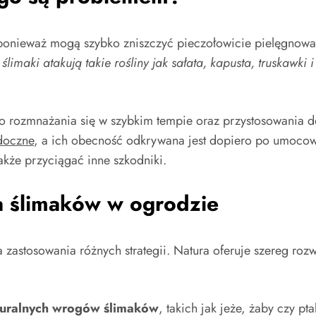
onieważ mogą szybko zniszczyć pieczołowicie pielęgnowane r
ślimaki atakują takie rośliny jak sałata, kapusta, truskawki 
 do rozmnażania się w szybkim tempie oraz przystosowania 
idoczne
, a ich obecność odkrywana jest dopiero po umocowa
akże przyciągać inne szkodniki.
a ślimaków w ogrodzie
astosowania różnych strategii. Natura oferuje szereg rozw
turalnych wrogów ślimaków
, takich jak jeże, żaby czy p