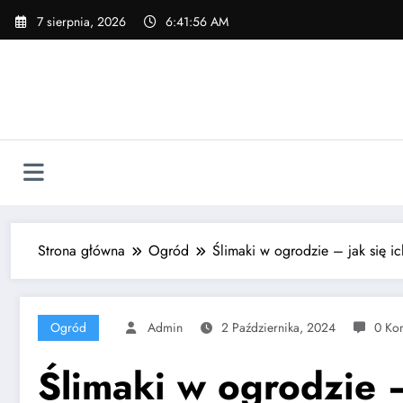
Skip
7 sierpnia, 2026
6:41:57 AM
to
content
Strona główna
Ogród
Ślimaki w ogrodzie – jak się 
Ogród
Admin
2 Października, 2024
0 Ko
Ślimaki w ogrodzie –