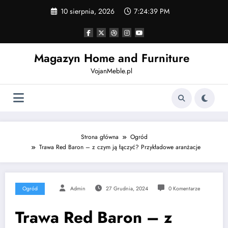
Skip
10 sierpnia, 2026
7:24:40 PM
to
content
Magazyn Home and Furniture
VojanMeble.pl
Strona główna
Ogród
Trawa Red Baron – z czym ją łączyć? Przykładowe aranżacje
Ogród
Admin
27 Grudnia, 2024
0 Komentarze
Trawa Red Baron – z