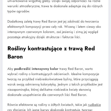
umiarkowanie wilgotnej gleby. Dzięki swojej odporności na różne
warunki atmosferyczne, trawa ta doskonale adaptuje się do różnych
typów ogrodów.
Dodatkową zaletą trawy Red Baron jest jej zdolność do tworzenia
efektownych kompozycji przez cały rok. Wiosną i latem cieszy oko
intensywnym czerwonym kolorem, zaś jesienią i zimą jej wygląd
pozostaje atrakcyjny dzięki strukturze i fakturze liści.
Rośliny kontrastujące z trawą Red
Baron
Aby
podkreślić intensywny kolor
trawy Red Baron, warto
wybrać rośliny o kontrastujących odcieniach. Idealne kompozycje
tworzą na przykład niebiesko-kwiatowe byliny, które przyciągają
wzrok swoją odmienną kolorystyką. Jednym z takich przykładów jest
niezapominajka
, której delikatne niebieskie kwiaty stanowią
doskonałe uzupełnienie dla czerwonych liści Red Baron.
Równie efektowne są rośliny o żółtych kwiatach, takie jak
rudbekie
czy złocienie. Ich jasne barwy
doskonale kontrastują
, tworząc