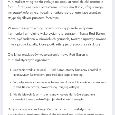
Minimalizm w ogrodzie zyskuje na popularności dzięki prostocie
form i funkcjonalności przestrzeni.
Trawa Red Baron, dzięki swojej
wyrazistej kolorystyce
, idealnie nadaje się do tego typu aranżacji,
stając się silnym punktem focalnym.
W minimalistycznych ogrodach liczy się przede wszystkim
harmonia i umiejętne wykorzystanie przestrzeni. Trawa Red Baron
może być sadzona w niewielkich grupach, tworząc uporządkowane
linie i proste kształty, które podkreślają jej piękno oraz strukturę.
Oto kilka przykładów wykorzystania trawy Red Baron w
minimalistycznych ogrodach:
Sadzenie wzdłuż ścieżek – Red Baron otoczy kamienny chodnik z
intensywnym kontrastem, podkreślając jego przebieg.
W połączeniu z betonem – betonowe donice lub murki w zestawieniu
z Red Baron tworzą nowoczesną, miejską estetykę.
Na tle białych ścian – biel stanowi czyste tło, które eksponuje
czerwień trawy, podkreślając jej delikatność i energię.
Dzięki zastosowaniu trawy Red Baron w minimalistycznych
aranżacjach, możemy cieszyć się niezwykłym efektem estetycznym,