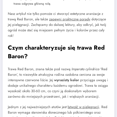
trawa odgrywa główną rolę.
Nasz artykuł nie tylko pomoże ci stworzyć estetyczne aranżacje z
trawą Red Baron, ale także
zapewni praktyczne porady
dotyczące
jej pielęgnacji. Zachęcamy do dalszej lektury, aby odkryć, jak twój
ogród może stać się miejscem pełnym życia i kolorów przez cały
rok!
Czym charakteryzuje się trawa Red
Baron?
Trawa Red Baron, znana także pod nazwą
Imperata cylindrica
'Red
Baron’, to niezwykle atrakcyjna roślina ozdobna ceniona za swoje
intensywne czerwone liście. Jej
wyrazisty kolor
przyciąga uwagę i
dodaje unikalnego charakteru każdemu ogrodowi. Trawa ta osiąga
wysokość około 30-60 cm, co czyni ją doskonałym wyborem
zarówno do mniejszych przestrzeni, jak i większych aranżacji.
Jednym z jej najważniejszych atutów jest
łatwość w pielęgnacji
. Red
Baron wymaga stanowiska słonecznego lub półcienistego oraz