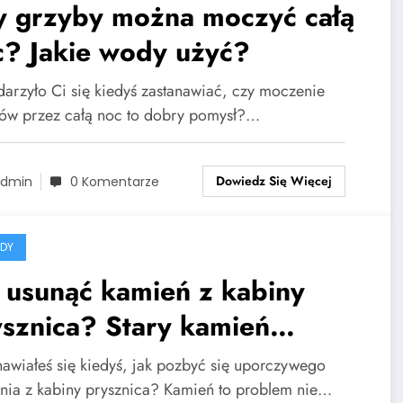
y grzyby można moczyć całą
c? Jakie wody użyć?
darzyło Ci się kiedyś zastanawiać, czy moczenie
ów przez całą noc to dobry pomysł?…
Dowiedz Się Więcej
dmin
0 Komentarze
DY
 usunąć kamień z kabiny
sznica? Stary kamień
dniej usunąć!
nawiałeś się kiedyś, jak pozbyć się uporczywego
nia z kabiny prysznica? Kamień to problem nie…