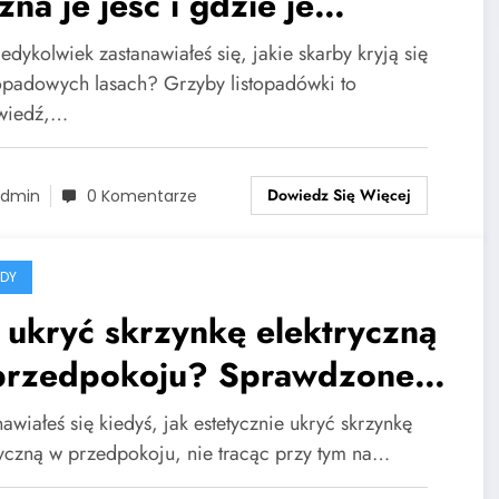
na je jeść i gdzie je
aleźć?
edykolwiek zastanawiałeś się, jakie skarby kryją się
topadowych lasach? Grzyby listopadówki to
wiedź,…
Dowiedz Się Więcej
dmin
0 Komentarze
DY
 ukryć skrzynkę elektryczną
przedpokoju? Sprawdzone
mysły
awiałeś się kiedyś, jak estetycznie ukryć skrzynkę
ryczną w przedpokoju, nie tracąc przy tym na…