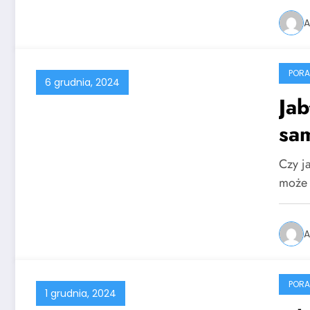
A
PORA
6 grudnia, 2024
Jab
sa
Czy ja
może 
A
PORA
1 grudnia, 2024