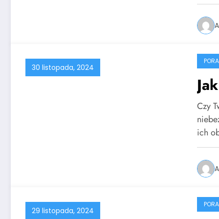
A
PORA
30 listopada, 2024
Jak
Czy T
niebe
ich o
A
PORA
29 listopada, 2024