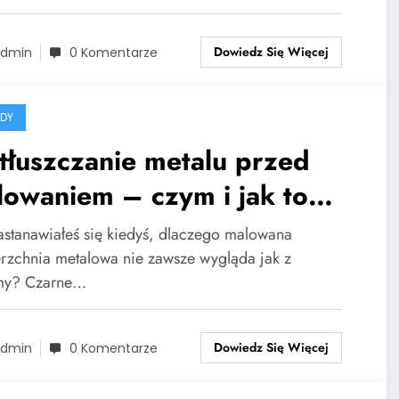
Dowiedz Się Więcej
dmin
0 Komentarze
DY
tłuszczanie metalu przed
owaniem – czym i jak to
bić?
astanawiałeś się kiedyś, dlaczego malowana
rzchnia metalowa nie zawsze wygląda jak z
my? Czarne…
Dowiedz Się Więcej
dmin
0 Komentarze