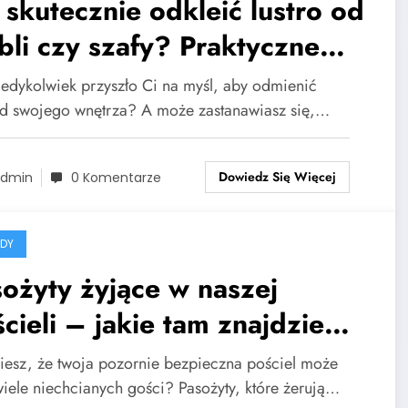
 skutecznie odkleić lustro od
li czy szafy? Praktyczne
kazówki
iedykolwiek przyszło Ci na myśl, aby odmienić
d swojego wnętrza? A może zastanawiasz się,…
Dowiedz Się Więcej
dmin
0 Komentarze
DY
ożyty żyjące w naszej
cieli – jakie tam znajdziemy
ak się ich pozbyć?
iesz, że twoja pozornie bezpieczna pościel może
wiele niechcianych gości? Pasożyty, które żerują…