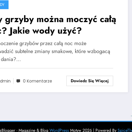
DY
y grzyby można moczyć całą
c? Jakie wody użyć?
oczenie grzybów przez całą noc może
adzić subtelne zmiany smakowe, które wzbogacą
 dania?…
Dowiedz Się Więcej
dmin
0 Komentarze
Blogger - Magazine & Blog
WordPress
Motyw 2026 | Powered By
SpiceT