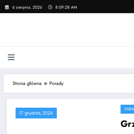
Skip
6 sierpnia, 2026
8:09:29 AM
to
content
Strona główna
Porady
PORA
17 grudnia, 2024
Gr