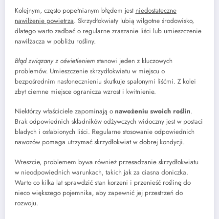
Kolejnym, często popełnianym błędem jest
niedostateczne
nawilżenie powietrza
. Skrzydłokwiaty lubią wilgotne środowisko,
dlatego warto zadbać o regularne zraszanie liści lub umieszczenie
nawilżacza w pobliżu rośliny.
Błąd związany z oświetleniem
stanowi jeden z kluczowych
problemów. Umieszczenie skrzydłokwiatu w miejscu o
bezpośrednim nasłonecznieniu skutkuje spalonymi liśćmi. Z kolei
zbyt ciemne miejsce ogranicza wzrost i kwitnienie.
Niektórzy właściciele zapominają o
nawożeniu swoich roślin
.
Brak odpowiednich składników odżywczych widoczny jest w postaci
bladych i osłabionych liści. Regularne stosowanie odpowiednich
nawozów pomaga utrzymać skrzydłokwiat w dobrej kondycji.
Wreszcie, problemem bywa również
przesadzanie skrzydłokwiatu
w nieodpowiednich warunkach, takich jak za ciasna doniczka.
Warto co kilka lat sprawdzić stan korzeni i przenieść roślinę do
nieco większego pojemnika, aby zapewnić jej przestrzeń do
rozwoju.