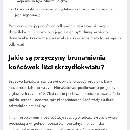
Twoja roślina była zdrowa i piękna.
Odkryj strategie ratowania skrzydłokwiatu i krok po kroku wspomóż
jego regenerację.
Rozpocznij swoją podróż do odkrywania sekretów zdrowego
skrzydłokwiatu
i spraw, aby jego zieleń była dumą każdego
domownika. Praktyczne wskazówki i sprawdzone metody czekają na
odkrycie!
Jakie są przyczyny brunatnienia
końcówek liści skrzydłokwiatu?
Brązowe końcówki liści skrzydłokwiatu to częsty problem, który
może mieć kilka przyczyn.
Niewłaściwe podlewanie
jest jednym
z głównych czynników. Zbyt częste podlewanie może prowadzić do
gnicia korzeni, podczas gdy niedostateczna ilość wody skutkuje
odwodnieniem rośliny.
Innym problemem może być
zbyt suche powietrze
. Skrzydłokwiaty
pochodzą z wilgotnych obszarów tropikalnych, więc niska
wilgotność w pomieszczeniu może prowadzić do usychania