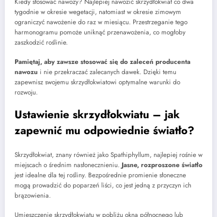
Kiedy stosować nawozy? Najlepiej nawozić skrzydłokwiat co dwa
tygodnie w okresie wegetacji, natomiast w okresie zimowym
ograniczyć nawożenie do raz w miesiącu. Przestrzeganie tego
harmonogramu pomoże uniknąć przenawożenia, co mogłoby
zaszkodzić roślinie.
Pamiętaj, aby zawsze stosować się do zaleceń producenta
nawozu
i nie przekraczać zalecanych dawek. Dzięki temu
zapewnisz swojemu skrzydłokwiatowi optymalne warunki do
rozwoju.
Ustawienie skrzydłokwiatu – jak
zapewnić mu odpowiednie światło?
Skrzydłokwiat, znany również jako Spathiphyllum, najlepiej rośnie w
miejscach o średnim nasłonecznieniu.
Jasne, rozproszone światło
jest idealne dla tej rośliny. Bezpośrednie promienie słoneczne
mogą prowadzić do poparzeń liści, co jest jedną z przyczyn ich
brązowienia.
Umieszczenie skrzydłokwiatu w pobliżu okna północnego lub