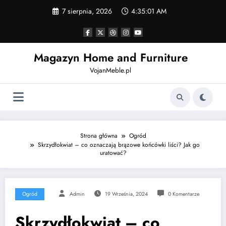
Skip
7 sierpnia, 2026
4:35:02 AM
to
content
Magazyn Home and Furniture
VojanMeble.pl
Strona główna
Ogród
Skrzydłokwiat – co oznaczają brązowe końcówki liści? Jak go
uratować?
Ogród
Admin
19 Września, 2024
0 Komentarze
Skrzydłokwiat – co