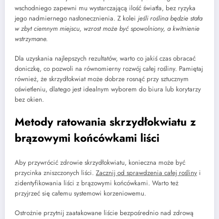
wschodniego zapewni mu wystarczającą ilość światła, bez ryzyka
jego nadmiernego nasłonecznienia. Z kolei
jeśli roślina będzie stała
w zbyt ciemnym miejscu, wzrost może być spowolniony, a kwitnienie
wstrzymane.
Dla uzyskania najlepszych rezultatów, warto co jakiś czas obracać
doniczkę, co pozwoli na równomierny rozwój całej rośliny. Pamiętaj
również, że skrzydłokwiat może dobrze rosnąć przy sztucznym
oświetleniu, dlatego jest idealnym wyborem do biura lub korytarzy
bez okien.
Metody ratowania skrzydłokwiatu z
brązowymi końcówkami liści
Aby przywrócić zdrowie skrzydłokwiatu, konieczna może być
przycinka zniszczonych liści.
Zacznij od sprawdzenia całej rośliny
i
zidentyfikowania liści z brązowymi końcówkami. Warto też
przyjrzeć się całemu systemowi korzeniowemu.
Ostrożnie przytnij zaatakowane liście bezpośrednio nad zdrową