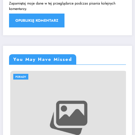
Zapamiętaj moje dane w tej przeglądarce podczas pisania kolejnych
komentarzy.
You May Have Missed
DY
PORADY