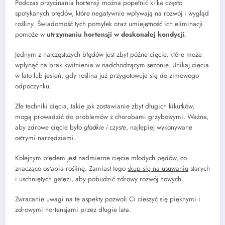
Podczas przycinania hortensji można popełnić kilka często
spotykanych błędów, które negatywnie wpływają na rozwój i wygląd
rośliny. Świadomość tych pomyłek oraz umiejętność ich eliminacji
pomoże w
utrzymaniu hortensji w doskonałej kondycji
.
Jednym z najczęstszych błędów jest zbyt późne cięcie, które może
wpłynąć na brak kwitnienia w nadchodzącym sezonie. Unikaj cięcia
w lato lub jesień, gdy roślina już przygotowuje się do zimowego
odpoczynku.
Złe techniki cięcia, takie jak zostawianie zbyt długich kikutków,
mogą prowadzić do problemów z chorobami grzybowymi. Ważne,
aby zdrowe cięcie było
gładkie i czyste
, najlepiej wykonywane
ostrymi narzędziami.
Kolejnym błędem jest nadmierne cięcie młodych pędów, co
znacząco osłabia roślinę. Zamiast tego
skup się na usuwaniu
starych
i uschniętych gałęzi, aby pobudzić zdrowy rozwój nowych.
Zwracanie uwagi na te aspekty pozwoli Ci cieszyć się pięknymi i
zdrowymi hortensjami przez długie lata.