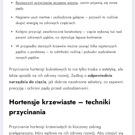
Rozpocznij przycinanie wczesną wiosną
, zanim pojawią się nowe
pędy.
Najpierw usuń martwe i uszkodzone gałęzie – pozwoli to roślinie
skupić energię na zdrowych częściach.
Kolejno przyciąć zeszłoroczne kwiatostany – cięcie wykonaj tuż nad
parami zdrowych pąków, co stymuluje lepsze kwitnienie.
W przypadku starszych krzewów można usunąć kilka najstarszych
pędów u podstawy – to odmłodzi roślinę i pobudzi wydzielanie
nowych pędów.
Przycinanie hortensji bukietowych to nie tylko troska o estetykę, ale
także sposób na ich zdrowy rozwój. Zadbaj o
odpowiednie
narzędzia do cięcia
, jak dobrze naostrzone sekatory, co zapewni
precyzję i ochroni pędy przed uszkodzeniami.
Hortensje krzewiaste – techniki
przycinania
Przycinanie hortensji krzewiastych to kluczowy zabieg
pielęgnacyjny, który wpływa na ich zdrowy rozwój. Aby cieszyć się