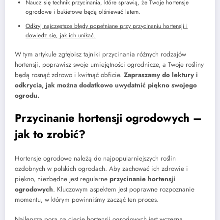
Naucz się technik przycinania, które sprawią, że Twoje hortensje
ogrodowe i bukietowe będą olśniewać latem.
Odkryj najczęstsze błędy popełniane przy przycinaniu hortensji i
dowiedz się, jak ich unikać.
W tym artykule zgłębisz tajniki przycinania różnych rodzajów
hortensji, poprawisz swoje umiejętności ogrodnicze, a Twoje rośliny
będą rosnąć zdrowo i kwitnąć obficie.
Zapraszamy do lektury i
odkrycia, jak można dodatkowo uwydatnić piękno swojego
ogrodu.
Przycinanie hortensji ogrodowych –
jak to zrobić?
Hortensje ogrodowe należą do najpopularniejszych roślin
ozdobnych w polskich ogrodach. Aby zachować ich zdrowie i
piękno, niezbędne jest regularne
przycinanie hortensji
ogrodowych
. Kluczowym aspektem jest poprawne rozpoznanie
momentu, w którym powinniśmy zacząć ten proces.
Najlepszą porą na cięcie hortensji ogrodowych jest wczesna