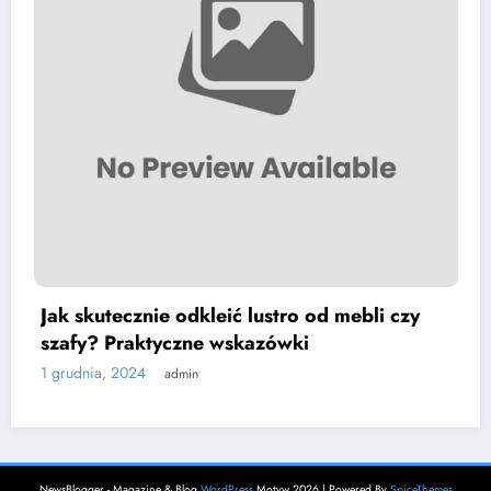
odkleić lustro od mebli czy
Pasożyty żyjące 
czne wskazówki
znajdziemy i jak
30 listopada, 2024
dmin
NewsBlogger - Magazine & Blog
WordPress
Motyw 2026 | Powered By
SpiceThemes