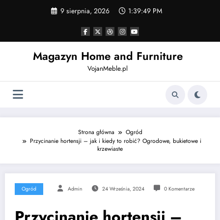
Skip
9 sierpnia, 2026
1:39:50 PM
to
content
Magazyn Home and Furniture
VojanMeble.pl
Strona główna
Ogród
Przycinanie hortensji – jak i kiedy to robić? Ogrodowe, bukietowe i
krzewiaste
Ogród
Admin
24 Września, 2024
0 Komentarze
Przycinanie hortensji –