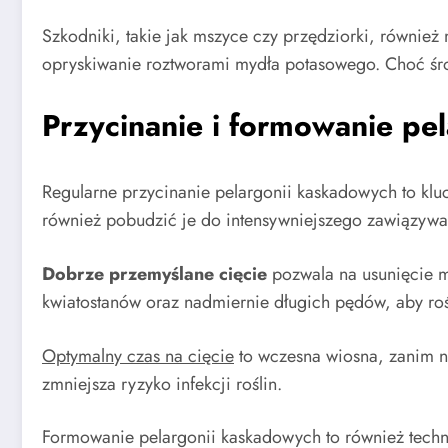
Szkodniki, takie jak mszyce czy przędziorki, równie
opryskiwanie roztworami mydła potasowego. Choć śr
Przycinanie i formowanie pe
Regularne przycinanie pelargonii kaskadowych to klucz
również pobudzić je do intensywniejszego zawiązyw
Dobrze przemyślane cięcie
pozwala na usunięcie ma
kwiatostanów oraz nadmiernie długich pędów, aby roś
Optymalny czas na cięcie
to wczesna wiosna, zanim na
zmniejsza ryzyko infekcji roślin.
Formowanie pelargonii kaskadowych to również technik