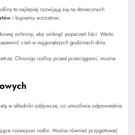
liny te najlepiej rozwijają się na słonecznych
atów
i bujnemu wzrostowi.
owej ochrony, aby uniknąć poparzeń liści. Warto
apewnić cień w najgorętszych godzinach dnia.
ietrze.
Chroniąc rośliny przed przeciągami
, można
dowych
ogatą w składniki odżywcze, co umożliwia odpowiednie
jające rozwojowi roślin. Można również przygotować