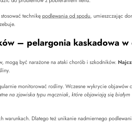
dzić do problemów z pobieraniem tlenu.
 stosować technikę
podlewania od spodu
, umieszczając don
rzebuje.
ików – pelargonia kaskadowa w
w, mogą być narażone na ataki chorób i szkodników.
Najcz
liny.
ularnie monitorować rośliny. Wczesne wykrycie objawów ch
datne na zjawiska typu mączniak, które objawiają się białym
ch warunkach. Dlatego też unikanie nadmiernego podlewania 