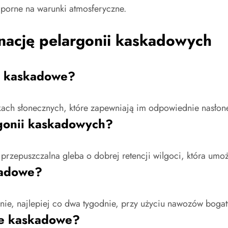
odporne na warunki atmosferyczne.
gnację pelargonii kaskadowych
ie kaskadowe?
kach słonecznych, które zapewniają im odpowiednie nasłon
argonii kaskadowych?
 przepuszczalna gleba o dobrej retencji wilgoci, która umoż
kadowe?
e, najlepiej co dwa tygodnie, przy użyciu nawozów bogatyc
ie kaskadowe?