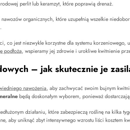
odowej perlit lub keramzyt, które poprawią drenaż.
h nawozów organicznych, które uzupełnią wszelkie niedobo
.
i, co jest niezwykle korzystne dla systemu korzeniowego, u
rę podłoża
, wspieramy jej zdrowie i urokliwe kwitnienie prz
owych – jak skutecznie je zasi
iedniego nawożenia
, aby zachwycać swoim bujnym kwit
neralne
będą doskonałym wyborem, ponieważ dostarczają 
dłużonym działaniu, które zabezpieczą roślinę na kilka ty
ane, aby uniknąć zbyt intensywnego wzrostu liści kosztem kw