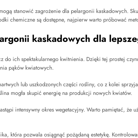
ż mogą stanowić zagrożenie dla pelargonii kaskadowych. Sk
odki chemiczne są dostępne, najpierw warto próbować met
largonii kaskadowych dla lepsze
 do ich spektakularnego kwitnienia. Dzięki tej prostej czyn
ania pąków kwiatowych.
rtwych lub uszkodzonych części rośliny, co z kolei sprzyj
lina mogła skupić energię na produkcji nowych kwiatów.
stąpi intensywny okres wegetacyjny. Warto pamiętać, że uż
a, która pozwala osiągnąć pożądaną estetykę. Kontrolowani