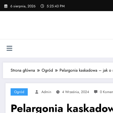
Skip
6 sierpnia, 2026
5:25:44 PM
to
content
Strona główna
Ogród
Pelargonia kaskadowa – jak o n
Ogród
Admin
4 Września, 2024
0 Komen
Pelargonia kaskadow