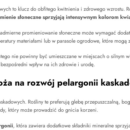
ch to klucz do obfitego kwitnienia i zdrowego wzrostu. Roś
mienie słoneczne sprzyjają intensywnym kolorom kwi
 nadmierne promieniowanie słoneczne może wymagać dodatk
ratury materiałami lub w parasole ogrodowe, które mogą z
atego nie powinny być umieszczane w miejscach o silnym w
 bezpośredni wpływ na ich zdrowie i urodę.
ża na rozwój pelargonii kaska
kaskadowych. Rośliny te preferują glebę przepuszczalną, b
dy, który może prowadzić do gnicia korzeni.
rgonii
, która zawiera dodatkowe składniki mineralne sprzy