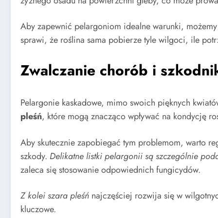
żyznego osadu na powierzchni gleby, co może prowa
Aby zapewnić pelargoniom idealne warunki, możemy
sprawi, że roślina sama pobierze tyle wilgoci, ile pot
Zwalczanie chorób i szkodn
Pelargonie kaskadowe, mimo swoich pięknych kwiató
pleśń
, które mogą znacząco wpływać na kondycję roś
Aby skutecznie zapobiegać tym problemom, warto reg
szkody.
Delikatne listki pelargonii są szczególnie po
zaleca się stosowanie odpowiednich fungicydów.
Z kolei szara pleśń
najczęściej rozwija się w wilgotny
kluczowe.