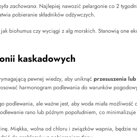
 była zachowana
. Najlepiej nawozić pelargonie co 2 tygod
atwia pobieranie składników odżywczych.
h jak biohumus czy wyciągi z alg morskich. Stanowią one eko
onii kaskadowych
 wymagającą pewnej wiedzy, aby uniknąć
przesuszenia lub
dostosować harmonogram podlewania do warunków pogodow
ego podlewania, ale ważne jest, aby woda miała możliwość
podlewanie rano lub późnym popołudniem, co minimalizuje 
inę. Miękka, wolna od chloru i związków wapnia, będzie n