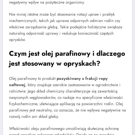
negatywny wpływ na pożyteczne organizmy.
Nie mniej istotne może być stosowanie
rotacji upraw
i praktyk
niechemicznych, takich jak uprawa odpornych odmian roślin czy
właściwe zarządzanie glebą. Takie podejście holistyczne zwiększa
naturalną odporność uprawy i redukuje konieczność częstych
oprysków.
Czym jest olej parafinowy i dlaczego
jest stosowany w opryskach?
Olej parafinowy to produkt
pozyskiwany z frakcji ropy
naftowej
, który znajduje szerokie zastosowanie w ogrodnictwie i
rolnictwie. Jego skład chemiczny charakteryzuje się zawartością
nasyconych węglowodorów, co nadaje mu specyficzne właściwości
fizykochemiczne, ułatwiające aplikację na powierzchni roślin. Olej
parafinowy jest neutralny, co oznacza, że nie wpływa negatywnie na
rozwój roślin ani skład gleby.
Właściwości oleju parafinowego umożliwiają skuteczną ochronę
przed szerokim zakresem szkodników. Działa on na zasadzie