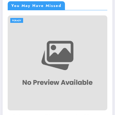
You May Have Missed
PORADY