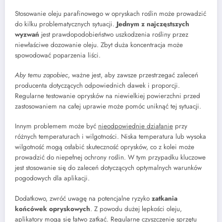
Stosowanie oleju parafinowego w opryskach roślin może prowadzić
do kilku problematycznych sytuacji.
Jednym z najczęstszych
wyzwań
jest prawdopodobieństwo uszkodzenia rośliny przez
niewłaściwe dozowanie oleju. Zbyt duża koncentracja może
spowodować poparzenia liści.
Aby temu zapobiec
, ważne jest, aby zawsze przestrzegać zaleceń
producenta dotyczących odpowiednich dawek i proporcji.
Regularne testowanie oprysków na niewielkiej powierzchni przed
zastosowaniem na całej uprawie może pomóc uniknąć tej sytuacji.
Innym problemem może być
nieodpowiednie działanie
przy
różnych temperaturach i wilgotności. Niska temperatura lub wysoka
wilgotność mogą osłabić skuteczność oprysków, co z kolei może
prowadzić do niepełnej ochrony roślin. W tym przypadku kluczowe
jest stosowanie się do zaleceń dotyczących optymalnych warunków
pogodowych dla aplikacji.
Dodatkowo, zwróć uwagę na potencjalne ryzyko
zatkania
końcówek opryskowych
. Z powodu dużej lepkości oleju,
aplikatory mogą się łatwo zatkać. Regularne czyszczenie sprzętu