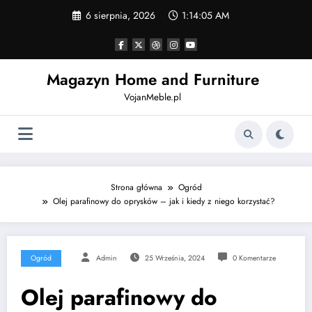
Skip
6 sierpnia, 2026
1:14:06 AM
to
content
Magazyn Home and Furniture
VojanMeble.pl
Strona główna
Ogród
Olej parafinowy do oprysków – jak i kiedy z niego korzystać?
Ogród
Admin
25 Września, 2024
0 Komentarze
Olej parafinowy do