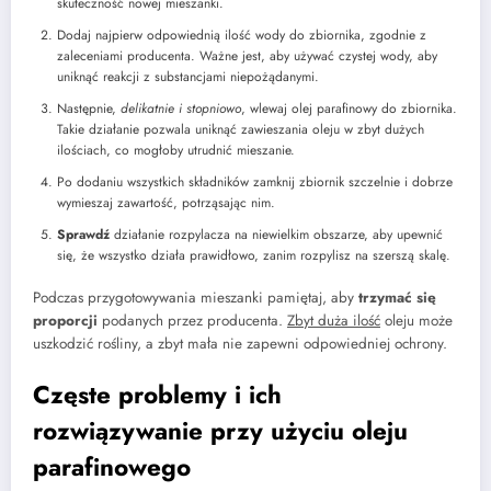
skuteczność nowej mieszanki.
Dodaj najpierw odpowiednią ilość wody do zbiornika, zgodnie z
zaleceniami producenta. Ważne jest, aby używać czystej wody, aby
uniknąć reakcji z substancjami niepożądanymi.
Następnie,
delikatnie i stopniowo
, wlewaj olej parafinowy do zbiornika.
Takie działanie pozwala uniknąć zawieszania oleju w zbyt dużych
ilościach, co mogłoby utrudnić mieszanie.
Po dodaniu wszystkich składników zamknij zbiornik szczelnie i dobrze
wymieszaj zawartość, potrząsając nim.
Sprawdź
działanie rozpylacza na niewielkim obszarze, aby upewnić
się, że wszystko działa prawidłowo, zanim rozpylisz na szerszą skalę.
Podczas przygotowywania mieszanki pamiętaj, aby
trzymać się
proporcji
podanych przez producenta.
Zbyt duża ilość
oleju może
uszkodzić rośliny, a zbyt mała nie zapewni odpowiedniej ochrony.
Częste problemy i ich
rozwiązywanie przy użyciu oleju
parafinowego