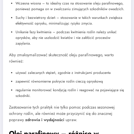
Wczesna wiosna – to idealny czas na stosowanie oleju parafinowego,
ponieważ pomaga on w zwalczaniu zimujących szkodników owadzich.
Suchy i bezwietrzny dzień – stosowanie w takich warunkach zwiększa
efektywność oprysku, minimalizując ryzyko zmycia.
Unikanie fazy kwitnienia – podczas kwitnienia roślin należy unikać
oprysków, aby nie uszkodzić kwiatów i nie zakłócić procesów
zapylania.
Aby zmaksymalizować skuteczność oleju parafinowego, warto
również:
używać zalecanych stężeń, zgodnie z instrukcjami producenta
zapewnić równomierne pokrycie roślin cieczą opryskową
regularnie monitorować kondycję roślin i reagować na pojawiające się
szkodniki.
Zastosowanie tych praktyk nie tylko pomoc podczas sezonowej
ochrony roślin, ale również może przyczynić się do znacznej
poprawy
zdrowia i wydajności
upraw.
Olej parafinowy – różnice w