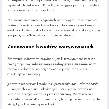
Ich
odporność
na miejskie warunki sprawia, że idealnie nadają
się do takich zastosowań. Ponadto, przyciągają pszczoły i motyle, co
wspiera miejską bioróżnorodność.
Nie można zapomnieć o ogrodach balkonowych, gdzie również
można z łatwością posadzić te kwiaty. Stworzenie kaskadowego
efektu z kilku doniczek z kwiatami warszawianek to ciekawy, a przy
tym prosty sposób na zielony zakątek w mieście.
Zimowanie kwiatów warszawianek
Zimowanie kwiatów warszawianek jest kluczowym aspektem ich
pielęgnacji. Aby
zabezpieczyć rośliny przed mrozem
, warto
zadbać o odpowiednie przygotowanie przed nadejściem
chłodniejszych miesięcy.
Jednym z pierwszych kroków jest
sprawdzenie stanu zdrowia roślin
.
Usunięcie chorych lub uszkodzonych liści i pędów pozwoli na
skupienie energii rośliny na przetrwaniu zimy. Warto również
skorzystać z materiałów organicznych, takich jak kompost czy suche
liście, by pokryć ziemię wokół roślin.