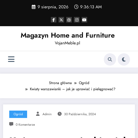
Skip
9 sierpnia, 2026
9:36:14 AM
to
content
Magazyn Home and Furniture
VojanMeble.pl
Strona główna
Ogród
Kwiaty warszawianki – jak je uprawiać i pielęgnować?
Ogród
Admin
30 Października, 2024
0 Komentarze