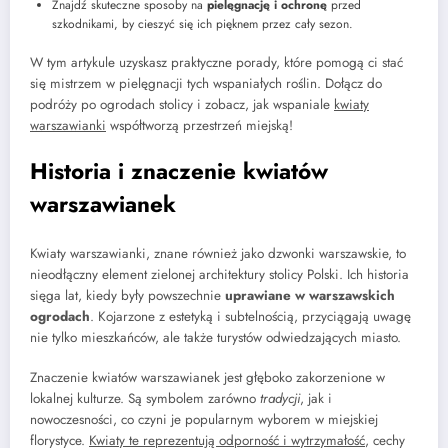
Znajdź skuteczne sposoby na
pielęgnację i ochronę
przed
szkodnikami, by cieszyć się ich pięknem przez cały sezon.
W tym artykule uzyskasz praktyczne porady, które pomogą ci stać
się mistrzem w pielęgnacji tych wspaniałych roślin. Dołącz do
podróży po ogrodach stolicy i zobacz, jak wspaniale
kwiaty
warszawianki
współtworzą przestrzeń miejską!
Historia i znaczenie kwiatów
warszawianek
Kwiaty warszawianki, znane również jako dzwonki warszawskie, to
nieodłączny element zielonej architektury stolicy Polski. Ich historia
sięga lat, kiedy były powszechnie
uprawiane w warszawskich
ogrodach
. Kojarzone z estetyką i subtelnością, przyciągają uwagę
nie tylko mieszkańców, ale także turystów odwiedzających miasto.
Znaczenie kwiatów warszawianek jest głęboko zakorzenione w
lokalnej kulturze. Są symbolem zarówno
tradycji
, jak i
nowoczesności, co czyni je popularnym wyborem w miejskiej
florystyce.
Kwiaty te reprezentują odporność i wytrzymałość
, cechy