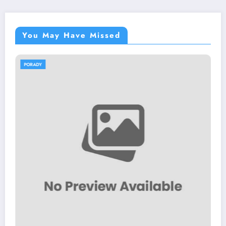
You May Have Missed
PORADY