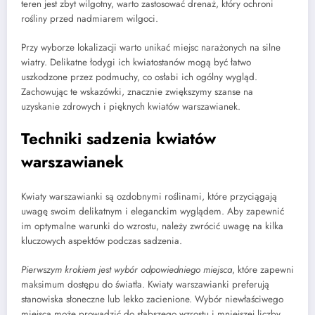
teren jest zbyt wilgotny, warto zastosować drenaż, który ochroni
rośliny przed nadmiarem wilgoci.
Przy wyborze lokalizacji warto unikać miejsc narażonych na silne
wiatry. Delikatne łodygi ich kwiatostanów mogą być łatwo
uszkodzone przez podmuchy, co osłabi ich ogólny wygląd.
Zachowując te wskazówki, znacznie zwiększymy szanse na
uzyskanie zdrowych i pięknych kwiatów warszawianek.
Techniki sadzenia kwiatów
warszawianek
Kwiaty warszawianki są ozdobnymi roślinami, które przyciągają
uwagę swoim delikatnym i eleganckim wyglądem. Aby zapewnić
im optymalne warunki do wzrostu, należy zwrócić uwagę na kilka
kluczowych aspektów podczas sadzenia.
Pierwszym krokiem jest wybór odpowiedniego miejsca
, które zapewni
maksimum dostępu do światła. Kwiaty warszawianki preferują
stanowiska słoneczne lub lekko zacienione. Wybór niewłaściwego
miejsca może prowadzić do słabszego wzrostu i mniejszej liczby