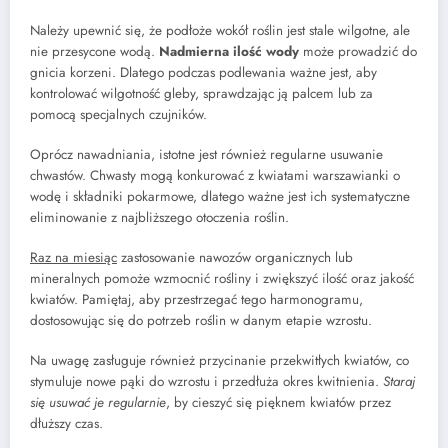
Należy upewnić się, że podłoże wokół roślin jest stale wilgotne, ale
nie przesycone wodą.
Nadmierna ilość wody
może prowadzić do
gnicia korzeni. Dlatego podczas podlewania ważne jest, aby
kontrolować wilgotność gleby, sprawdzając ją palcem lub za
pomocą specjalnych czujników.
Oprócz nawadniania, istotne jest również regularne usuwanie
chwastów. Chwasty mogą konkurować z kwiatami warszawianki o
wodę i składniki pokarmowe, dlatego ważne jest ich systematyczne
eliminowanie z najbliższego otoczenia roślin.
Raz na miesiąc
zastosowanie nawozów organicznych lub
mineralnych pomoże wzmocnić rośliny i zwiększyć ilość oraz jakość
kwiatów. Pamiętaj, aby przestrzegać tego harmonogramu,
dostosowując się do potrzeb roślin w danym etapie wzrostu.
Na uwagę zasługuje również przycinanie przekwitłych kwiatów, co
stymuluje nowe pąki do wzrostu i przedłuża okres kwitnienia.
Staraj
się usuwać je regularnie
, by cieszyć się pięknem kwiatów przez
dłuższy czas.