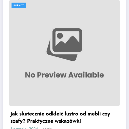
PORADY
o od mebli czy
Pasożyty żyjące w naszej pośc
ki
znajdziemy i jak się ich pozb
30 listopada, 2024