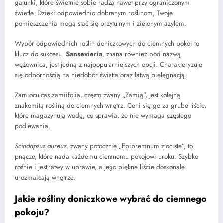
gatunki, które świetnie sobie radzą nawet przy ograniczonym
świetle. Dzięki odpowiednio dobranym roślinom, Twoje
pomieszczenia mogą stać się przytulnym i zielonym azylem.
Wybór odpowiednich roślin doniczkowych do ciemnych pokoi to
klucz do sukcesu.
Sansevieria
, znana również pod nazwą
wężownica, jest jedną z najpopularniejszych opcji. Charakteryzuje
się odpornością na niedobór światła oraz łatwą pielęgnacją.
Zamioculcas zamiifolia
, często zwany „Zamią”, jest kolejną
znakomitą rośliną do ciemnych wnętrz. Ceni się go za grube liście,
które magazynują wodę, co sprawia, że nie wymaga częstego
podlewania.
Scindapsus aureus
, zwany potocznie „Epipremnum złociste”, to
pnącze, które nada każdemu ciemnemu pokojowi uroku. Szybko
rośnie i jest łatwy w uprawie, a jego piękne liście doskonale
urozmaicają wnętrze.
Jakie rośliny doniczkowe wybrać do ciemnego
pokoju?