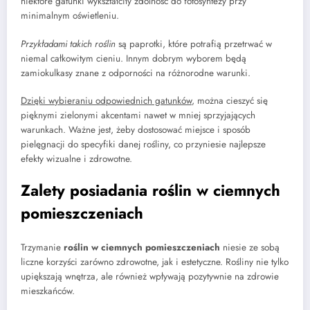
niektóre gatunki wykształciły zdolność do fotosyntezy przy
minimalnym oświetleniu.
Przykładami takich roślin
są paprotki, które potrafią przetrwać w
niemal całkowitym cieniu. Innym dobrym wyborem będą
zamiokulkasy znane z odporności na różnorodne warunki.
Dzięki wybieraniu odpowiednich gatunków
, można cieszyć się
pięknymi zielonymi akcentami nawet w mniej sprzyjających
warunkach. Ważne jest, żeby dostosować miejsce i sposób
pielęgnacji do specyfiki danej rośliny, co przyniesie najlepsze
efekty wizualne i zdrowotne.
Zalety posiadania roślin w ciemnych
pomieszczeniach
Trzymanie
roślin w ciemnych pomieszczeniach
niesie ze sobą
liczne korzyści zarówno zdrowotne, jak i estetyczne. Rośliny nie tylko
upiększają wnętrza, ale również wpływają pozytywnie na zdrowie
mieszkańców.