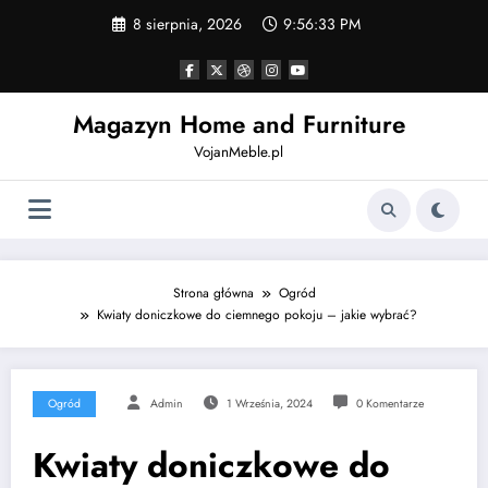
Skip
8 sierpnia, 2026
9:56:34 PM
to
content
Magazyn Home and Furniture
VojanMeble.pl
Strona główna
Ogród
Kwiaty doniczkowe do ciemnego pokoju – jakie wybrać?
Ogród
Admin
1 Września, 2024
0 Komentarze
Kwiaty doniczkowe do