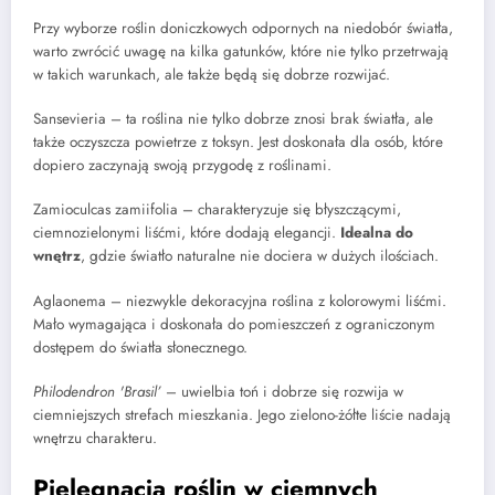
Przy wyborze roślin doniczkowych odpornych na niedobór światła,
warto zwrócić uwagę na kilka gatunków, które nie tylko przetrwają
w takich warunkach, ale także będą się dobrze rozwijać.
Sansevieria – ta roślina nie tylko dobrze znosi brak światła, ale
także oczyszcza powietrze z toksyn. Jest doskonała dla osób, które
dopiero zaczynają swoją przygodę z roślinami.
Zamioculcas zamiifolia – charakteryzuje się błyszczącymi,
ciemnozielonymi liśćmi, które dodają elegancji.
Idealna do
wnętrz
, gdzie światło naturalne nie dociera w dużych ilościach.
Aglaonema – niezwykle dekoracyjna roślina z kolorowymi liśćmi.
Mało wymagająca i doskonała do pomieszczeń z ograniczonym
dostępem do światła słonecznego.
Philodendron 'Brasil’
– uwielbia toń i dobrze się rozwija w
ciemniejszych strefach mieszkania. Jego zielono-żółte liście nadają
wnętrzu charakteru.
Pielęgnacja roślin w ciemnych