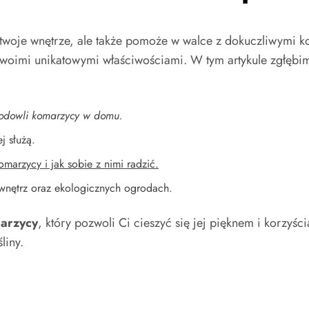
kszy twoje wnętrze, ale także pomoże w walce z dokuczliwym
 swoimi unikatowymi właściwościami. W tym artykule zgłębi
hodowli komarzycy w domu.
j służą.
arzycy i jak sobie z nimi radzić.
 wnętrz oraz ekologicznych ogrodach.
marzycy
, który pozwoli Ci cieszyć się jej pięknem i korz
liny.