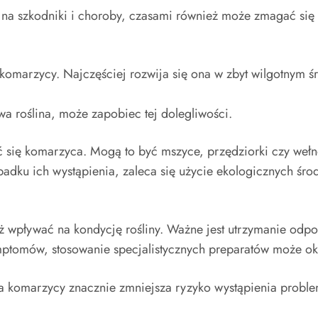
i na szkodniki i choroby, czasami również może zmagać się
marzycy. Najczęściej rozwija się ona w zbyt wilgotnym śro
 roślina, może zapobiec tej dolegliwości.
ć się komarzyca. Mogą to być mszyce, przędziorki czy weł
ku ich wystąpienia, zaleca się użycie ekologicznych śro
ż wpływać na kondycję rośliny. Ważne jest utrzymanie odpo
mptomów, stosowanie specjalistycznych preparatów może ok
ja komarzycy znacznie zmniejsza ryzyko wystąpienia prob