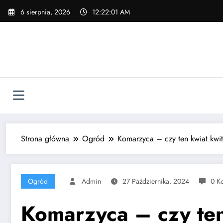
Skip
6 sierpnia, 2026
12:22:02 AM
to
content
Strona główna
Ogród
Komarzyca – czy ten kwiat kwi
Ogród
Admin
27 Października, 2024
0 K
Komarzyca – czy ten