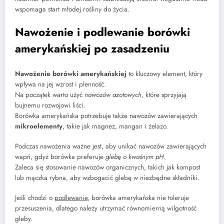
wspomaga start młodej rośliny do życia.
Nawożenie i podlewanie borówki
amerykańskiej po zasadzeniu
Nawożenie borówki amerykańskiej
to kluczowy element, który
wpływa na jej wzrost i plenność.
Na początek warto użyć
nawozów azotowych
, które sprzyjają
bujnemu rozwojowi liści.
Borówka amerykańska potrzebuje także nawozów zawierających
mikroelementy
, takie jak magnez, mangan i żelazo.
Podczas nawożenia ważne jest, aby unikać nawozów zawierających
wapń, gdyż borówka preferuje
glebę o kwaśnym pH
.
Zaleca się stosowanie nawozów organicznych, takich jak kompost
lub mączka rybna, aby wzbogacić glebę w niezbędne składniki.
Jeśli chodzi o
podlewanie
, borówka amerykańska nie toleruje
przesuszenia, dlatego należy utrzymać równomierną wilgotność
gleby.