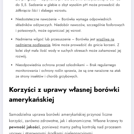
do 5,5. Sadzenie w glebie o zbyt wysokim pH może prowadzić do
żółknięcia liści
i słabego wzrostu.
Niedostateczne nawożenie – Borówka wymaga odpowiednich
składników odżywczych. Niedobór nawozów, szczególnie fosforowych
i potasowych, może ograniczać jej wzrost.
Nadmierna wilgoć lub przesuszenie – Borówka jest
wrażliwa na
nadmierne podlewanie
, które może prowadzić do gnicia korzeni. Z
kolei zbyt mała ilość wody w suchych okresach może zahamować jej
rozwój.
Nieodpowiednia ochrona przed szkodnikami – Brak regularnego
monitorowania i ochrony roślin sprawia, że są one narażone na atak
ze strony insektów i chorób grzybowych.
Korzyści z uprawy własnej borówki
amerykańskiej
Samodzielna uprawa borówki amerykańskiej przynosi liczne
korzyści, zarówno zdrowotne, jak i ekonomiczne. Własne krzewy to
pewność jakości
, ponieważ mamy pełną kontrolę nad procesem
uprawy i stosowanymi środkami pielęgnacyjnymi.