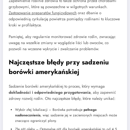
Zapewnienie roślinie zdrowia to także ochrona przed chorobami
grzybowymi, które są powszechne w wilgotnych warunkach.
Zastosowanie preparatów fungicydowych
oraz dbanie o
odpowiednią cyrkulację powietrza pomiędzy roślinami to kluczowe
kroki w profilaktyce.
Pamiętaj, aby regularnie monitorować zdrowie roślin, zwracając
uwagę na wszelkie zmiany w wyglądzie liści lub owoców, co
pozwoli na wczesne wykrycie i zwalczanie problemów.
Najczęstsze błędy przy sadzeniu
borówki amerykańskiej
Sadzenie borówki amerykańskiej to proces, który wymaga
dokładności i odpowiedniego przygotowania
, aby zapewnić
zdrowy rozwój roślin. Oto najczęstsze błędy, które należy unikać:
Wybór złej lokalizacji – Borówka potrzebuje
pełnego
nasłonecznienia
, więc sadzenie jej w zacienionych miejscach może
znacząco ograniczyć plony.
Złe pH gleby – Optymalne pH dla borówki amerykańskiej to od 4,5