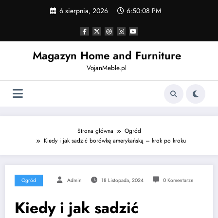
Skip
6 sierpnia, 2026
6:50:09 PM
to
content
Magazyn Home and Furniture
VojanMeble.pl
Strona główna
Ogród
Kiedy i jak sadzić borówkę amerykańską – krok po kroku
Ogród
Admin
18 Listopada, 2024
0 Komentarze
Kiedy i jak sadzić