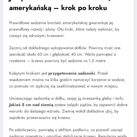
amerykańską – krok po kroku
Prawidłowe sadzenie borówki amerykańskiej gwarantuje jej
prawidłowy rozwój i plony. Oto kroki, które należy wykonać, by
cieszyć się zdrowymi krzewami.
Zacznij od dokładnego
wykopywania dołków
. Powinny mieć one
szerokość około 60 cm i głębokość 40 cm. Warto pamiętać o
rozstawie — krzewy powinny być sadzone co 1,5 metra.
Kolejnym krokiem jest
przygotowanie sadzonki
. Przed
wsadzeniem można na kilka godzin namoczyć korzenie w wodzie,
co pomoże im szybciej się zaaklimatyzować w nowym miejscu.
Umieszczając sadzonkę w dołku, zasyp ją mieszanką gleby i torfu.
Jakieś 5 cm nad ziemią
zostaw zalążki pąków, by zapewnić dobre
warunki do dalszego wzrostu. Ziemię wokół dokładnie ubij, by
zapobiec przewracaniu się krzewu.
Po zakończeniu, pamiętaj o obfitym podlaniu, co pozwoli usunąć
nadmiar powietrza i umożliwi stabilizację krzewu. Regularna woda