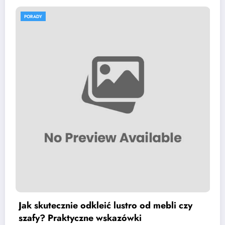
PORADY
odkleić lustro od mebli czy
Pasożyty żyjące 
czne wskazówki
znajdziemy i jak