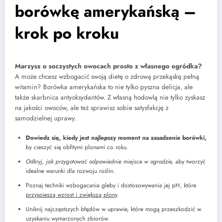
borówkę amerykańską –
krok po kroku
Marzysz o soczystych owocach prosto z własnego ogródka?
A może chcesz wzbogacić swoją dietę o zdrową przekąskę pełną
witamin? Borówka amerykańska to nie tylko pyszna delicja, ale
także skarbnica antyoksydantów. Z własną hodowlą nie tylko zyskasz
na jakości owoców, ale też sprawisz sobie satysfakcję z
samodzielnej uprawy.
Dowiedz się, kiedy jest najlepszy moment na zasadzenie borówki,
by cieszyć się obfitymi plonami co roku.
Odkryj, jak przygotować odpowiednie miejsce w ogrodzie,
aby tworzyć
idealne warunki dla rozwoju roślin.
Poznaj techniki wzbogacania gleby i dostosowywania jej pH, które
przyspieszą wzrost i zwiększą plony
.
Uniknij najczęstszych błędów w uprawie, które mogą przeszkodzić w
uzyskaniu wymarzonych zbiorów.