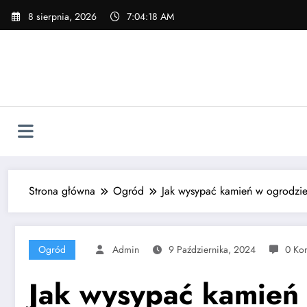
Skip
8 sierpnia, 2026
7:04:19 AM
to
content
Strona główna
Ogród
Jak wysypać kamień w ogrodzi
Ogród
Admin
9 Października, 2024
0 Ko
Jak wysypać kamień