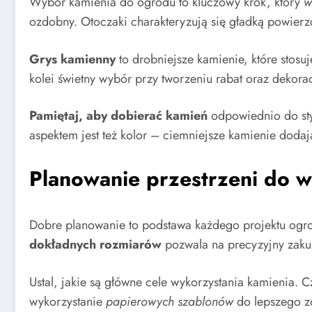
Wybór kamienia do ogrodu to kluczowy krok, który
w
ozdobny. Otoczaki charakteryzują się gładką powierz
Grys kamienny
to drobniejsze kamienie, które stosu
kolei świetny wybór przy tworzeniu rabat oraz dekora
Pamiętaj, aby dobierać kamień
odpowiednio do sty
aspektem jest też kolor – ciemniejsze kamienie dodaj
Planowanie przestrzeni do 
Dobre planowanie to podstawa każdego projektu ogr
dokładnych rozmiarów
pozwala na precyzyjny zakup
Ustal, jakie są główne cele wykorzystania kamienia. 
wykorzystanie
papierowych szablonów
do lepszego z