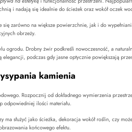
pływa na estetykę
i funkcjonalność przestrzeni. Najpopularn
chnią i nadają się idealnie do ścieżek oraz wokół oczek wo
je się zarówno na większe powierzchnie, jak i do wypełniani
cyjnych obrzeży.
lu ogrodu. Drobny żwir podkreśli nowoczesność, a natural
ą elegancji, podczas gdy jasne optycznie powiększają przes
wysypania kamienia
odowego. Rozpocznij od dokładnego wymierzenia przestrze
 odpowiedniej ilości materiału.
Czy ma służyć jako ścieżka, dekoracja wokół roślin, czy m
obrazowania końcowego efektu.