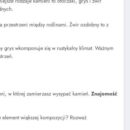
iejsze rodzaje kamieni to otoczaki, grys i żwir
dnych.
a przestrzeni między roślinami. Żwir ozdobny to z
ny grys wkomponuje się w rustykalny klimat. Ważnym
trzeń.
ni, w której zamierzasz wysypać kamień.
Znajomość
oże element większej kompozycji? Rozważ