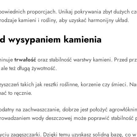
powiednich proporcjach. Unikaj pokrywania zbyt dużych c
rodzaje kamieni i rośliny, aby uzyskać harmonijny układ.
ed wysypaniem kamienia
minuje
trwałość
oraz stabilność warstwy kamieni. Przed prz
 ale też długą żywotność.
yszczeń takich jak resztki roślinne, korzenie czy śmieci. N
ać to ręcznie.
st podatny na zachwaszczanie, dobrze jest położyć agrowłókn
prowadzaniem wody deszczowej może poprawić stabilność 
yciu zagęszczarki. Dzięki temu uzyskasz solidną bazę, co