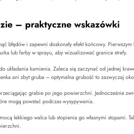
zie – praktyczne wskazówki
ć błędów i zapewni doskonały efekt końcowy. Pierwszym k
rka lub farby w sprayu, aby wizualizować granice strefy.
 do układania kamienia. Zaleca się zaczynać od jednej kr
cienka ani zbyt gruba – optymalna grubość to zazwyczaj ok
zeciągając grabie po jego powierzchni. Jednocześnie zwr
 które mogą powstać podczas wysypywania.
omocą lekkiego walca lub stopienia go własnymi stopami. T
wierzchni.