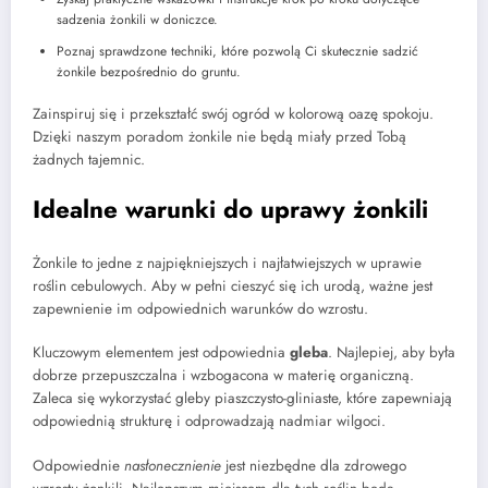
sadzenia żonkili w doniczce.
Poznaj sprawdzone techniki, które pozwolą Ci skutecznie sadzić
żonkile bezpośrednio do gruntu.
Zainspiruj się i przekształć swój ogród w kolorową oazę spokoju.
Dzięki naszym poradom żonkile nie będą miały przed Tobą
żadnych tajemnic.
Idealne warunki do uprawy żonkili
Żonkile to jedne z najpiękniejszych i najłatwiejszych w uprawie
roślin cebulowych. Aby w pełni cieszyć się ich urodą, ważne jest
zapewnienie im odpowiednich warunków do wzrostu.
Kluczowym elementem jest odpowiednia
gleba
. Najlepiej, aby była
dobrze przepuszczalna i wzbogacona w materię organiczną.
Zaleca się wykorzystać gleby piaszczysto-gliniaste, które zapewniają
odpowiednią strukturę i odprowadzają nadmiar wilgoci.
Odpowiednie
nasłonecznienie
jest niezbędne dla zdrowego