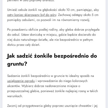
perlitem w celu poprawy drenażu.
Umieść cebule żonkili na głębokości około 10 cm, pamiętając, aby
ostry koniec skierowany był do góry
. Zachowaj odstępy około 5 cm
pomiędzy cebulami, co pozwoli im na równomierny rozwój.
Po posadzeniu obficie podlej rośliny, aby gleba dobrze przylegała
do cebul. Ustaw doniczkę w miejscu, gdzie będzie docierało do
niej dużo naturalnego światła, ale nie bezpośrednio w pełnym
słońcu przez cały dzień.
Jak sadzić żonkile bezpośrednio do
gruntu?
Sadzenie żonkili bezpośrednio w gruncie to idealny sposób na
upiększenie ogrodu
i wprowadzenie do niego kolorowych
akcentów. Wybierz dobrze nasłonecznione miejsce o
przepuszczalnej glebie, ponieważ żonkile najlepiej rosną w takich
warunkach.
Zacznij od przygotowania gleby poprzez usunięcie chwastów i jej