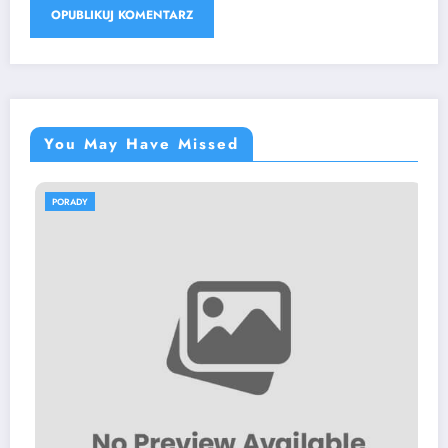
You May Have Missed
DY
PORADY