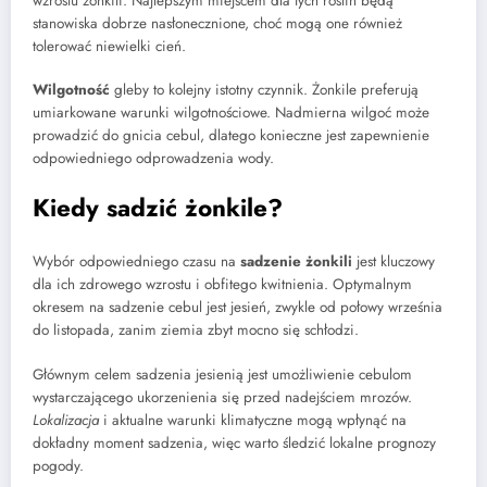
wzrostu żonkili. Najlepszym miejscem dla tych roślin będą
stanowiska dobrze nasłonecznione, choć mogą one również
tolerować niewielki cień.
Wilgotność
gleby to kolejny istotny czynnik. Żonkile preferują
umiarkowane warunki wilgotnościowe. Nadmierna wilgoć może
prowadzić do gnicia cebul, dlatego konieczne jest zapewnienie
odpowiedniego odprowadzenia wody.
Kiedy sadzić żonkile?
Wybór odpowiedniego czasu na
sadzenie żonkili
jest kluczowy
dla ich zdrowego wzrostu i obfitego kwitnienia. Optymalnym
okresem na sadzenie cebul jest jesień, zwykle od połowy września
do listopada, zanim ziemia zbyt mocno się schłodzi.
Głównym celem sadzenia jesienią jest umożliwienie cebulom
wystarczającego ukorzenienia się przed nadejściem mrozów.
Lokalizacja
i aktualne warunki klimatyczne mogą wpłynąć na
dokładny moment sadzenia, więc warto śledzić lokalne prognozy
pogody.