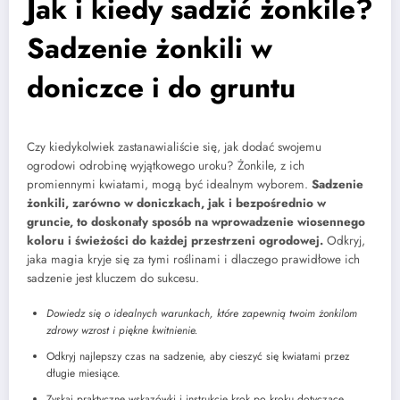
Jak i kiedy sadzić żonkile?
Sadzenie żonkili w
doniczce i do gruntu
Czy kiedykolwiek zastanawialiście się, jak dodać swojemu
ogrodowi odrobinę wyjątkowego uroku? Żonkile, z ich
promiennymi kwiatami, mogą być idealnym wyborem.
Sadzenie
żonkili, zarówno w doniczkach, jak i bezpośrednio w
gruncie, to doskonały sposób na wprowadzenie wiosennego
koloru i świeżości do każdej przestrzeni ogrodowej.
Odkryj,
jaka magia kryje się za tymi roślinami i dlaczego prawidłowe ich
sadzenie jest kluczem do sukcesu.
Dowiedz się o idealnych warunkach, które zapewnią twoim żonkilom
zdrowy wzrost i piękne kwitnienie.
Odkryj najlepszy czas na sadzenie, aby cieszyć się kwiatami przez
długie miesiące.
Zyskaj praktyczne wskazówki i instrukcje krok po kroku dotyczące