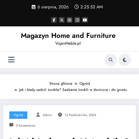
Skip
6 sierpnia, 2026
2:25:53 AM
to
content
Magazyn Home and Furniture
VojanMeble.pl
Strona główna
Ogród
Jak i kiedy sadzić żonkile? Sadzenie żonkili w doniczce i do gruntu
Ogród
Admin
13 Października, 2024
0 Komentarze