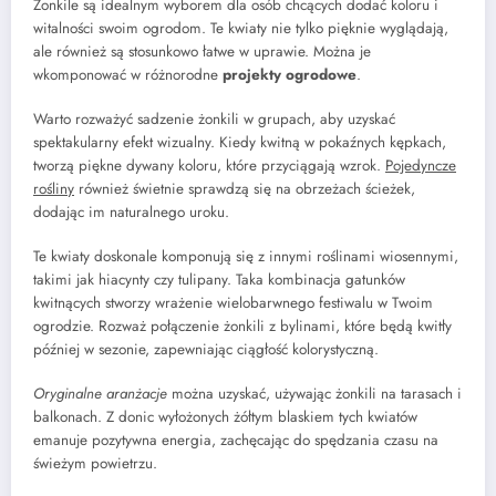
Żonkile są idealnym wyborem dla osób chcących dodać koloru i
witalności swoim ogrodom. Te kwiaty nie tylko pięknie wyglądają,
ale również są stosunkowo łatwe w uprawie. Można je
wkomponować w różnorodne
projekty ogrodowe
.
Warto rozważyć sadzenie żonkili w grupach, aby uzyskać
spektakularny efekt wizualny. Kiedy kwitną w pokaźnych kępkach,
tworzą piękne dywany koloru, które przyciągają wzrok.
Pojedyncze
rośliny
również świetnie sprawdzą się na obrzeżach ścieżek,
dodając im naturalnego uroku.
Te kwiaty doskonale komponują się z innymi roślinami wiosennymi,
takimi jak hiacynty czy tulipany. Taka kombinacja gatunków
kwitnących stworzy wrażenie wielobarwnego festiwalu w Twoim
ogrodzie. Rozważ połączenie żonkili z bylinami, które będą kwitły
później w sezonie, zapewniając ciągłość kolorystyczną.
Oryginalne aranżacje
można uzyskać, używając żonkili na tarasach i
balkonach. Z donic wyłożonych żółtym blaskiem tych kwiatów
emanuje pozytywna energia, zachęcając do spędzania czasu na
świeżym powietrzu.