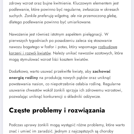
zdrowy wzrost oraz bujne kwitnienie. Kluczowym elementem jest
podlewanie, które powinno być regularne, zwłaszcza w okresach
suchych.
Żonkile preferują wilgotną, ale nie przemoczoną glebę
,
dlatego podlewanie powinno być umiarkowane.
Nawożenie jest również istotnym aspektem pielęgnacji. W
pierwszych tygodniach po posadzeniu zaleca się stosowanie
nawozu bogatego w fosfor i potas, który wspomaga
rozbudowę
korzeni i rozwój kwiatów
. Należy unikać nawozów azotowych, które
mogą stymulować wzrost liści kosztem kwiatów.
Dodatkowo, warto usuwać przekwitłe kwiaty, aby
zachować
energię rośliny
na produkcję nowych pąków oraz uniknąć
powstawania nasion, co niepotrzebnie osłabia roślinę. Regularne
usuwanie chwastów wokół żonkili sprzyja ich zdrowemu wzrostowi,
pozwalając uniknąć konkurencji o składniki odżywcze.
Częste problemy i rozwiązania
Podczas uprawy żonkili mogą wystąpić różne problemy, które warto
znać i umieć im zaradzić. Jednym z najczęstszych są choroby