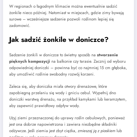
W regionach o łagodnym klimacie można ewentualnie sadzić
żonkile nieco później. Natomiast w miejscach, gdzie zimy bywają
surowe – wcześniejsze sadzenie pozwoli roślinom lepiej się
zadomowić.
Jak sadzić żonkile w doniczce?
Sadzenie żonkili w doniczce to świetny sposób na
stworzenie
pięknych kompozycji
na balkonie czy tarasie. Zacznij od wyboru
odpowiedniej doniczki – powinna być co najmniej 15 cm głęboka,
aby umożliwić roślinie swobodny rozwój korzeni.
Zaleca się, aby doniczka miała otwory drenażowe, które
zapobiegną przelaniu się wody i gniciu cebul. Wypełnij dno
doniczki warstwą drenażu, na przykład kamykami lub keramzytem,
aby zapewnić prawidłowy odpływ wody.
Użyj ziemi przeznaczonej do uprawy roślin cebulowych, ponieważ
jest ona dobrze napowietrzona i zawiera niezbędne składniki
odżywcze. Jeśli ziemia jest zbyt ciężka,
zmieszaj ją z piaskiem
lub