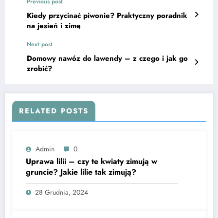
Previous post
Kiedy przycinać piwonie? Praktyczny poradnik
na jesień i zimę
Next post
Domowy nawóz do lawendy – z czego i jak go
zrobić?
RELATED POSTS
Admin
0
Uprawa lilii – czy te kwiaty zimują w
gruncie? Jakie lilie tak zimują?
28 Grudnia, 2024