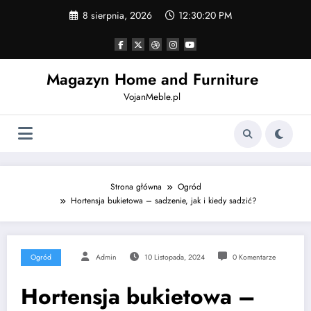
Skip
8 sierpnia, 2026
12:30:21 PM
to
content
Magazyn Home and Furniture
VojanMeble.pl
Strona główna
Ogród
Hortensja bukietowa – sadzenie, jak i kiedy sadzić?
Ogród
Admin
10 Listopada, 2024
0 Komentarze
Hortensja bukietowa –