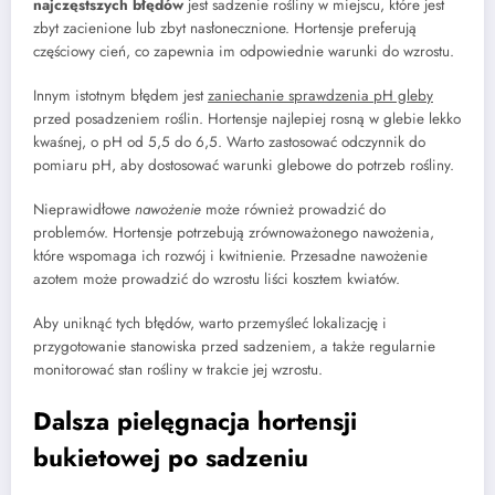
najczęstszych błędów
jest sadzenie rośliny w miejscu, które jest
zbyt zacienione lub zbyt nasłonecznione. Hortensje preferują
częściowy cień, co zapewnia im odpowiednie warunki do wzrostu.
Innym istotnym błędem jest
zaniechanie sprawdzenia pH gleby
przed posadzeniem roślin. Hortensje najlepiej rosną w glebie lekko
kwaśnej, o pH od 5,5 do 6,5. Warto zastosować odczynnik do
pomiaru pH, aby dostosować warunki glebowe do potrzeb rośliny.
Nieprawidłowe
nawożenie
może również prowadzić do
problemów. Hortensje potrzebują zrównoważonego nawożenia,
które wspomaga ich rozwój i kwitnienie. Przesadne nawożenie
azotem może prowadzić do wzrostu liści kosztem kwiatów.
Aby uniknąć tych błędów, warto przemyśleć lokalizację i
przygotowanie stanowiska przed sadzeniem, a także regularnie
monitorować stan rośliny w trakcie jej wzrostu.
Dalsza pielęgnacja hortensji
bukietowej po sadzeniu