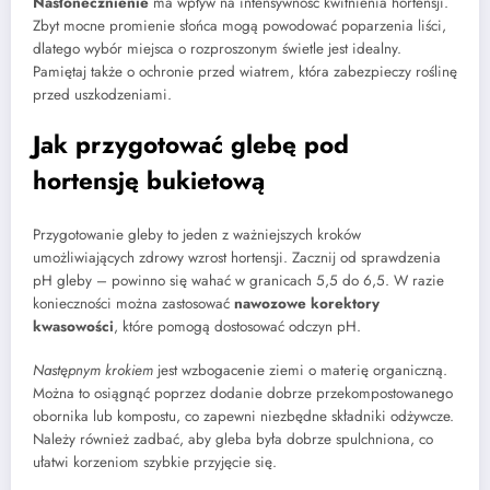
Nasłonecznienie
ma wpływ na intensywność kwitnienia hortensji.
Zbyt mocne promienie słońca mogą powodować poparzenia liści,
dlatego wybór miejsca o rozproszonym świetle jest idealny.
Pamiętaj także o ochronie przed wiatrem, która zabezpieczy roślinę
przed uszkodzeniami.
Jak przygotować glebę pod
hortensję bukietową
Przygotowanie gleby to jeden z ważniejszych kroków
umożliwiających zdrowy wzrost hortensji. Zacznij od sprawdzenia
pH gleby – powinno się wahać w granicach 5,5 do 6,5. W razie
konieczności można zastosować
nawozowe korektory
kwasowości
, które pomogą dostosować odczyn pH.
Następnym krokiem
jest wzbogacenie ziemi o materię organiczną.
Można to osiągnąć poprzez dodanie dobrze przekompostowanego
obornika lub kompostu, co zapewni niezbędne składniki odżywcze.
Należy również zadbać, aby gleba była dobrze spulchniona, co
ułatwi korzeniom szybkie przyjęcie się.