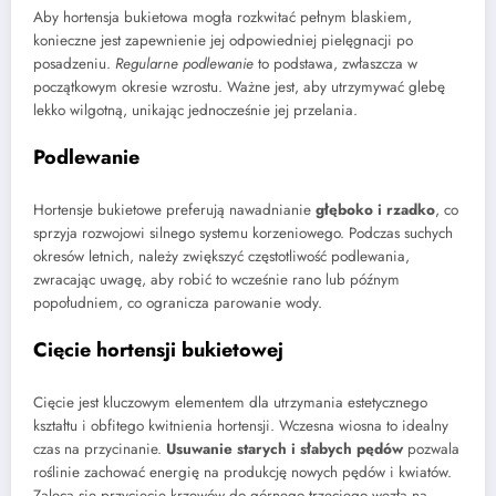
Aby hortensja bukietowa mogła rozkwitać pełnym blaskiem,
konieczne jest zapewnienie jej odpowiedniej pielęgnacji po
posadzeniu.
Regularne podlewanie
to podstawa, zwłaszcza w
początkowym okresie wzrostu. Ważne jest, aby utrzymywać glebę
lekko wilgotną, unikając jednocześnie jej przelania.
Podlewanie
Hortensje bukietowe preferują nawadnianie
głęboko i rzadko
, co
sprzyja rozwojowi silnego systemu korzeniowego. Podczas suchych
okresów letnich, należy zwiększyć częstotliwość podlewania,
zwracając uwagę, aby robić to wcześnie rano lub późnym
popołudniem, co ogranicza parowanie wody.
Cięcie hortensji bukietowej
Cięcie jest kluczowym elementem dla utrzymania estetycznego
kształtu i obfitego kwitnienia hortensji. Wczesna wiosna to idealny
czas na przycinanie.
Usuwanie starych i słabych pędów
pozwala
roślinie zachować energię na produkcję nowych pędów i kwiatów.
Zaleca się przycięcie krzewów do górnego trzeciego węzła na