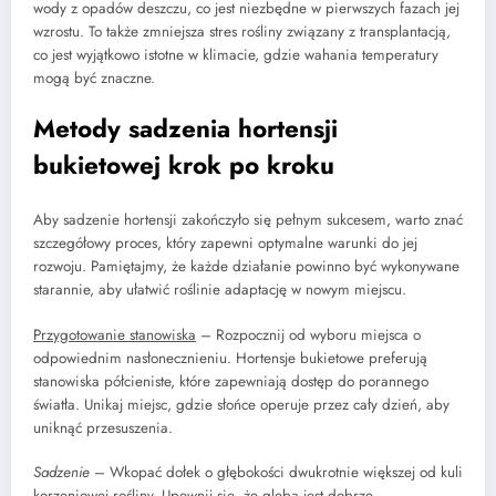
wody z opadów deszczu, co jest niezbędne w pierwszych fazach jej
wzrostu. To także zmniejsza stres rośliny związany z transplantacją,
co jest wyjątkowo istotne w klimacie, gdzie wahania temperatury
mogą być znaczne.
Metody sadzenia hortensji
bukietowej krok po kroku
Aby sadzenie hortensji zakończyło się pełnym sukcesem, warto znać
szczegółowy proces, który zapewni optymalne warunki do jej
rozwoju. Pamiętajmy, że każde działanie powinno być wykonywane
starannie, aby ułatwić roślinie adaptację w nowym miejscu.
Przygotowanie stanowiska
– Rozpocznij od wyboru miejsca o
odpowiednim nasłonecznieniu. Hortensje bukietowe preferują
stanowiska półcieniste, które zapewniają dostęp do porannego
światła. Unikaj miejsc, gdzie słońce operuje przez cały dzień, aby
uniknąć przesuszenia.
Sadzenie
– Wkopać dołek o głębokości dwukrotnie większej od kuli
korzeniowej rośliny. Upewnij się, że gleba jest dobrze