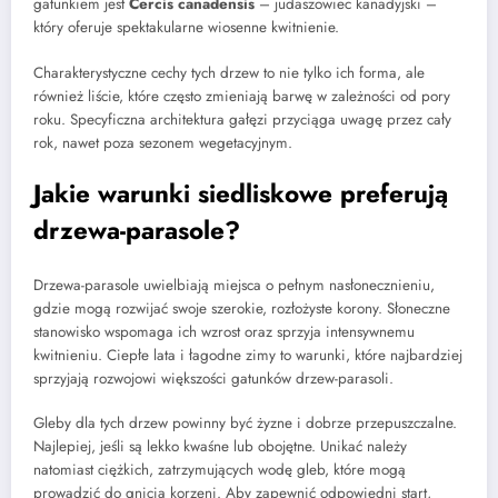
gatunkiem jest
Cercis canadensis
– judaszowiec kanadyjski –
który oferuje spektakularne wiosenne kwitnienie.
Charakterystyczne cechy tych drzew to nie tylko ich forma, ale
również liście, które często zmieniają barwę w zależności od pory
roku. Specyficzna architektura gałęzi przyciąga uwagę przez cały
rok, nawet poza sezonem wegetacyjnym.
Jakie warunki siedliskowe preferują
drzewa-parasole?
Drzewa-parasole uwielbiają miejsca o pełnym nasłonecznieniu,
gdzie mogą rozwijać swoje szerokie, rozłożyste korony. Słoneczne
stanowisko wspomaga ich wzrost oraz sprzyja intensywnemu
kwitnieniu. Ciepłe lata i łagodne zimy to warunki, które najbardziej
sprzyjają rozwojowi większości gatunków drzew-parasoli.
Gleby dla tych drzew powinny być żyzne i dobrze przepuszczalne.
Najlepiej, jeśli są lekko kwaśne lub obojętne. Unikać należy
natomiast ciężkich, zatrzymujących wodę gleb, które mogą
prowadzić do gnicia korzeni. Aby zapewnić odpowiedni start,