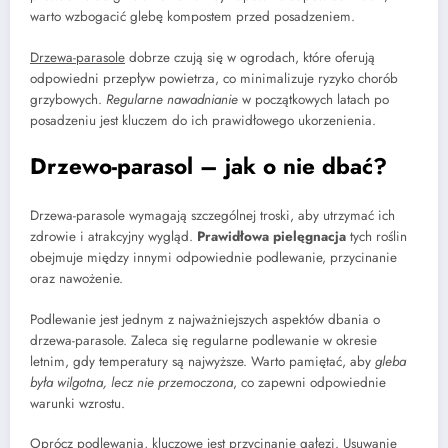
warto wzbogacić glebę kompostem przed posadzeniem.
Drzewa-parasole
dobrze czują się w ogrodach, które oferują
odpowiedni przepływ powietrza, co minimalizuje ryzyko chorób
grzybowych.
Regularne nawadnianie
w początkowych latach po
posadzeniu jest kluczem do ich prawidłowego ukorzenienia.
Drzewo-parasol – jak o nie dbać?
Drzewa-parasole wymagają szczególnej troski, aby utrzymać ich
zdrowie i atrakcyjny wygląd.
Prawidłowa pielęgnacja
tych roślin
obejmuje między innymi odpowiednie podlewanie, przycinanie
oraz nawożenie.
Podlewanie jest jednym z najważniejszych aspektów dbania o
drzewa-parasole. Zaleca się regularne podlewanie w okresie
letnim, gdy temperatury są najwyższe. Warto pamiętać, aby
gleba
była wilgotna, lecz nie przemoczona
, co zapewni odpowiednie
warunki wzrostu.
Oprócz podlewania, kluczowe jest przycinanie gałęzi.
Usuwanie