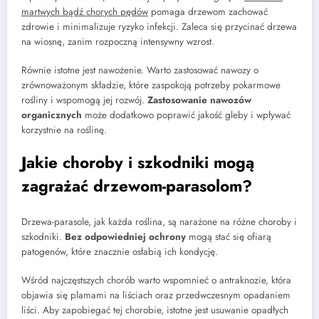
martwych bądź chorych pędów
pomaga drzewom zachować
zdrowie i minimalizuje ryzyko infekcji. Zaleca się przycinać drzewa
na wiosnę, zanim rozpoczną intensywny wzrost.
Równie istotne jest nawożenie. Warto zastosować nawozy o
zrównoważonym składzie, które zaspokoją potrzeby pokarmowe
rośliny i wspomogą jej rozwój.
Zastosowanie nawozów
organicznych
może dodatkowo poprawić jakość gleby i wpływać
korzystnie na roślinę.
Jakie choroby i szkodniki mogą
zagrażać drzewom-parasolom?
Drzewa-parasole, jak każda roślina, są narażone na różne choroby i
szkodniki.
Bez odpowiedniej ochrony
mogą stać się ofiarą
patogenów, które znacznie osłabią ich kondycję.
Wśród najczęstszych chorób warto wspomnieć o antraknozie, która
objawia się plamami na liściach oraz przedwczesnym opadaniem
liści. Aby zapobiegać tej chorobie, istotne jest usuwanie opadłych