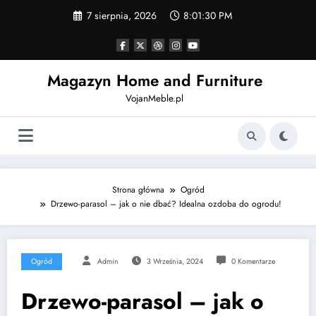
Skip
7 sierpnia, 2026
8:01:31 PM
to
content
Magazyn Home and Furniture
VojanMeble.pl
Strona główna
Ogród
Drzewo-parasol – jak o nie dbać? Idealna ozdoba do ogrodu!
Ogród
Admin
3 Września, 2024
0 Komentarze
Drzewo-parasol – jak o