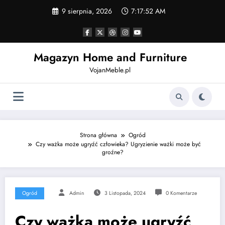
Skip
9 sierpnia, 2026
7:17:53 AM
to
content
Magazyn Home and Furniture
VojanMeble.pl
Strona główna
Ogród
Czy ważka może ugryźć człowieka? Ugryzienie ważki może być
groźne?
Ogród
Admin
3 Listopada, 2024
0 Komentarze
Czy ważka może ugryźć