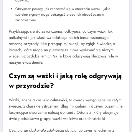
obawiać.
Otrzymasz porady, jak zachować się w otoczeniu ważek i jakie
subtelne sygnały mogą ostrzegać przed ich niepożądanym
zachowaniem.
Przybliżając się do zakończenia, odkryjesz, co czyni ważki tak
unikalnymi i jak właściwa edukacja na ich temat wspomaga
ochronę przyrody. Nie przegap tej okazji, by zgłębić wiedzę o
istotach, które mogą na pierwszy rzut oka wydawać się niczym
więcej niż ozdobą letnich łąk, a które odgrywają kluczową rolę w
naszym ekosystemie.
Czym są ważki i jaką rolę odgrywają
w przyrodzie?
Ważki, znane także jako
odmawki
, to owady występujące na całym
świecie, z charakterystycznymi długimi ciałami i dużymi oczami. Te
fascynujące stworzenia należą do rzędu Odonata, który obejmuje
dwie podstawowe grupy: ważki właściwe oraz chruścielki.
Cechują się doskonałą zdolnością do lotu
, co czyni je jednymi z