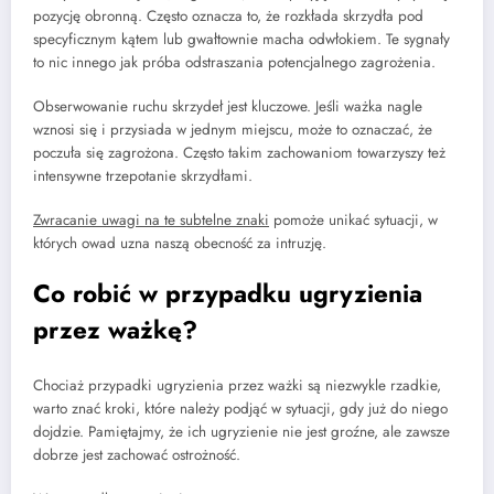
pozycję obronną. Często oznacza to, że rozkłada skrzydła pod
specyficznym kątem lub gwałtownie macha odwłokiem. Te sygnały
to nic innego jak próba odstraszania potencjalnego zagrożenia.
Obserwowanie ruchu skrzydeł jest kluczowe. Jeśli ważka nagle
wznosi się i przysiada w jednym miejscu, może to oznaczać, że
poczuła się zagrożona. Często takim zachowaniom towarzyszy też
intensywne trzepotanie skrzydłami.
Zwracanie uwagi na te subtelne znaki
pomoże unikać sytuacji, w
których owad uzna naszą obecność za intruzję.
Co robić w przypadku ugryzienia
przez ważkę?
Chociaż przypadki ugryzienia przez ważki są niezwykle rzadkie,
warto znać kroki, które należy podjąć w sytuacji, gdy już do niego
dojdzie. Pamiętajmy, że ich ugryzienie nie jest groźne, ale zawsze
dobrze jest zachować ostrożność.