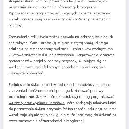
drapieżnikami
kontrolującymi populacje wielu owadów, co
przyczynia się do utrzymania równowagi biologicznej.
Wprowadzanie programów edukacyjnych na temat znaczenia
ważek pomaga zwiększać świadomość społeczną na temat ich
ochrony.
Zrozumienie cyklu życia ważek pozwala na ochronę ich siedlisk
naturalnych. Ważki preferują miejsca z czystą wodą, dlatego
edukacja na temat ochrony mokradeł i zbiorników wodnych ma
kluczowe znaczenie dla ich przetrwania.
Angażowanie lokalnych
społeczności
w projekty ochrony przyrody, skupiające się na
ważkach, może być efektywnym sposobem na ochronę tych
niezwykłych stworzeń.
Podniesienie świadomości wśród dzieci i młodzieży na temat
znaczenia bioróżnorodności pomaga kształtować postawy
proekologiczne. Szkoły i ośrodki edukacyjne mogą organizować
warsztaty oraz wycieczki terenowe
, które zachęcają młodych ludzi
do poznawania świata przyrody. W ten sposób, edukacja na temat
ważek staje się nie tylko nauką, ale także inspiracją do działań na
rzecz zachowania różnorodności biologicznej.