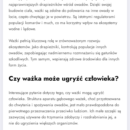
najsprawniejszych drapieżników wśród owadów. Dzięki swojej
budowie ciała, ważki są zdolne do polowania na inne owady w
locie, często chwytając je w powietrzu. Są istotnymi regulatorami
populacji komarów i much, co ma korzystny wpływ na ekosystemy
wodne i lądowe.
Ważki pełnią kluczową rolę w zrównoważonym rozwoju
ekosystemów. Jako drapieżniki, kontrolują populacje innych
owadów, zapobiegając nadmiernemu rozmnażaniu się gatunków
szkodliwych. Tym samym, wspierają zdrowe środowisko dla innych
form życia.
Czy ważka może ugryźć człowieka?
Interesujące pytanie dotyczy tego, czy ważki mogą ugryźć
człowieka. Struktura aparatu gębowego ważek, choć przystosowana
do chwytania i spożywania owadów, jest mało prawdopodobna do
pierwotnego przeznaczenia przeciwko ludziom. Ich małe szczęki są
zazwyczaj używane do trzymania zdobyczy i rozdrabniania jej, a
nie do ugryzienia większych organizmów.