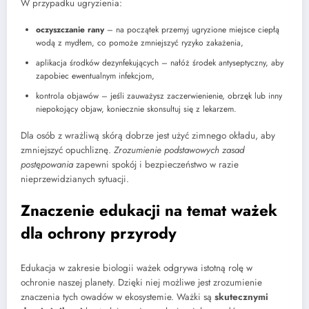
W przypadku ugryzienia:
oczyszczanie rany
– na początek przemyj ugryzione miejsce ciepłą
wodą z mydłem, co pomoże zmniejszyć ryzyko zakażenia,
aplikacja środków dezynfekujących – nałóż środek antyseptyczny, aby
zapobiec ewentualnym infekcjom,
kontrola objawów – jeśli zauważysz zaczerwienienie, obrzęk lub inny
niepokojący objaw, koniecznie skonsultuj się z lekarzem.
Dla osób z wrażliwą skórą dobrze jest użyć zimnego okładu, aby
zmniejszyć opuchliznę.
Zrozumienie podstawowych zasad
postępowania
zapewni spokój i bezpieczeństwo w razie
nieprzewidzianych sytuacji.
Znaczenie edukacji na temat ważek
dla ochrony przyrody
Edukacja w zakresie biologii ważek odgrywa istotną rolę w
ochronie naszej planety. Dzięki niej możliwe jest zrozumienie
znaczenia tych owadów w ekosystemie. Ważki są
skutecznymi