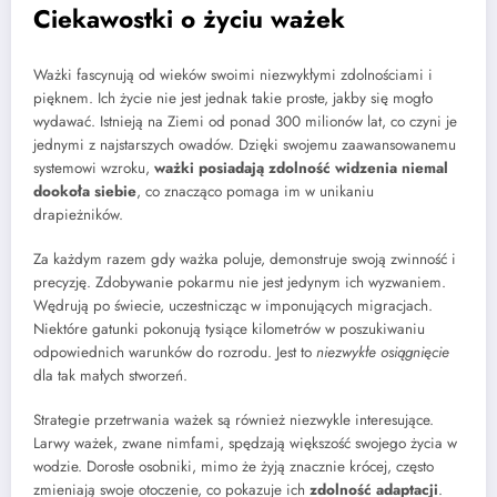
Ciekawostki o życiu ważek
Ważki fascynują od wieków swoimi niezwykłymi zdolnościami i
pięknem. Ich życie nie jest jednak takie proste, jakby się mogło
wydawać. Istnieją na Ziemi od ponad 300 milionów lat, co czyni je
jednymi z najstarszych owadów. Dzięki swojemu zaawansowanemu
systemowi wzroku,
ważki posiadają zdolność widzenia niemal
dookoła siebie
, co znacząco pomaga im w unikaniu
drapieżników.
Za każdym razem gdy ważka poluje, demonstruje swoją zwinność i
precyzję. Zdobywanie pokarmu nie jest jedynym ich wyzwaniem.
Wędrują po świecie, uczestnicząc w imponujących migracjach.
Niektóre gatunki pokonują tysiące kilometrów w poszukiwaniu
odpowiednich warunków do rozrodu. Jest to
niezwykłe osiągnięcie
dla tak małych stworzeń.
Strategie przetrwania ważek są również niezwykle interesujące.
Larwy ważek, zwane nimfami, spędzają większość swojego życia w
wodzie. Dorosłe osobniki, mimo że żyją znacznie krócej, często
zmieniają swoje otoczenie, co pokazuje ich
zdolność adaptacji
.