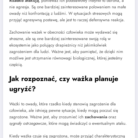
Rzadko atakują
, ponieważ ich podstawowy instynkt to obrona, a
nie agresja. Są one bardziej zainteresowane polowaniem na małe
owady niż konfrontacją z ludźmi. W sytuacjach stresowych mogą
przyjąć agresywną postawę, ale jest to raczej defensywna reakcja.
Zachowanie ważek w obecności człowieka może wydawać się
straszne
, ale są one bardziej zainteresowane swoją rolą w
ekosystemie jako polujący drapieżnicy niż jakimkolwiek
zagrożeniem dla ludzi. Ważne jest, aby pamiętać, że dzięki nim
możliwe jest utrzymanie równowagi biologicznej, której jesteśmy
częścią.
Jak rozpoznać, czy ważka planuje
ugryźć?
Ważki to owady, które rzadko kiedy stanowią zagrożenie dla
człowieka, ale istnieją pewne sytuacje, kiedy mogą poczuć się
zagrożone. Ważne jest, aby zrozumieć ich
zachowania
oraz
sygnały ostrzegawcze
, które mogą świadczyć o ewentualnym ataku.
Kiedy ważka czuje się zagrożona, może przyjąć charakterystyczną