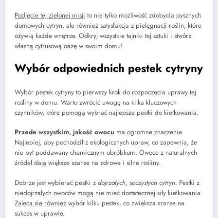
Podjęcie tej zielonej misji
to nie tylko możliwość zdobycia pysznych
domowych cytryn, ale również satysfakcja z pielęgnacji roślin, które
ożywią każde wnętrze. Odkryj wszystkie tajniki tej sztuki i stwórz
własną cytrusową oazę w swoim domu!
Wybór odpowiednich pestek cytryny
Wybór pestek cytryny to pierwszy krok do rozpoczęcia uprawy tej
rośliny w domu. Warto zwrócić uwagę na kilka kluczowych
czynników, które pomogą wybrać najlepsze pestki do kiełkowania.
Przede wszystkim, jakość owocu
ma ogromne znaczenie.
Najlepiej, aby pochodził z ekologicznych upraw, co zapewnia, że
nie był poddawany chemicznym obróbkom. Owoce z naturalnych
źródeł dają większe szanse na zdrowe i silne rośliny.
Dobrze jest wybierać pestki z
dojrzałych, soczystych cytryn
. Pestki z
niedojrzałych owoców mogą nie mieć dostatecznej siły kiełkowania.
Zaleca się również
wybór kilku pestek, co zwiększa szanse na
sukces w uprawie.