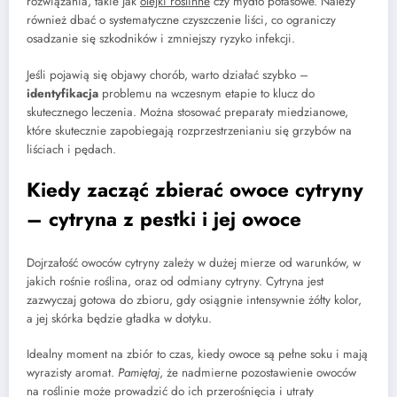
rozwiązania, takie jak
olejki roślinne
czy mydło potasowe. Należy
również dbać o systematyczne czyszczenie liści, co ograniczy
osadzanie się szkodników i zmniejszy ryzyko infekcji.
Jeśli pojawią się objawy chorób, warto działać szybko –
identyfikacja
problemu na wczesnym etapie to klucz do
skutecznego leczenia. Można stosować preparaty miedzianowe,
które skutecznie zapobiegają rozprzestrzenianiu się grzybów na
liściach i pędach.
Kiedy zacząć zbierać owoce cytryny
– cytryna z pestki i jej owoce
Dojrzałość owoców cytryny zależy w dużej mierze od warunków, w
jakich rośnie roślina, oraz od odmiany cytryny. Cytryna jest
zazwyczaj gotowa do zbioru, gdy osiągnie intensywnie żółty kolor,
a jej skórka będzie gładka w dotyku.
Idealny moment na zbiór to czas, kiedy owoce są pełne soku i mają
wyrazisty aromat.
Pamiętaj
, że nadmierne pozostawienie owoców
na roślinie może prowadzić do ich przerośnięcia i utraty