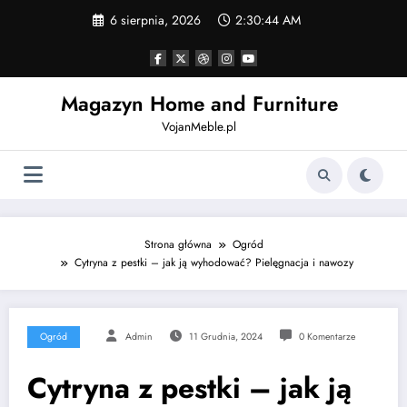
Skip
6 sierpnia, 2026
2:30:45 AM
to
content
Magazyn Home and Furniture
VojanMeble.pl
Strona główna
Ogród
Cytryna z pestki – jak ją wyhodować? Pielęgnacja i nawozy
Ogród
Admin
11 Grudnia, 2024
0 Komentarze
Cytryna z pestki – jak ją