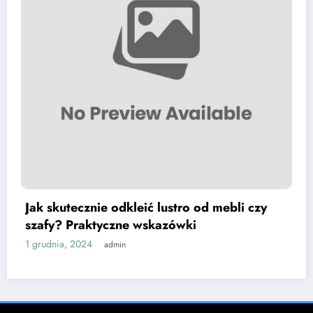
ić lustro od mebli czy
Pasożyty żyjące w nasz
skazówki
znajdziemy i jak się i
30 listopada, 2024
admin