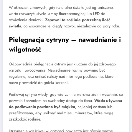
W okresach zimowych, gdy naturalne światło jest ograniczone,
warto rozważyć użycie lampy fluorescencyjnej lub LED do
oświetlenia doniczki.
Zapewni to roślinie potrzebną ilość
światła
, co wspomoże jej ciągły rozwój, niezależnie od pory roku.
Pielęgnacja cytryny – nawadnianie i
wilgotność
Odpowiednia pielęgnacja cytryny jest kluczem do jej zdrowego
wzrostu i owocowania. Nawadnianie rośliny powinno być
regularne, lecz unikać należy nadmiernego podlewania, które
może prowadzić do gnicia korzeni.
Podlewaj cytrynę wtedy, gdy wierzchnia warstwa ziemi wyschnie, co
pozwala korzeniom na swobodny dostęp do tlenu.
Woda używana
do podlewania powinna być miękka
, najlepiej odstana lub
przefiltrowana, aby uniknąć nadmiaru minerałów, które mogą
zaszkodzić roślinie.
Utrzymanie właściwej wilgotności powietrza jest równie ważne.