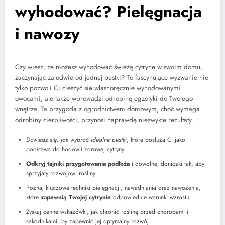
wyhodować? Pielęgnacja
i nawozy
Czy wiesz, że możesz wyhodować świeżą cytrynę w swoim domu,
zaczynając zaledwie od jednej pestki? To fascynujące wyzwanie nie
tylko pozwoli Ci cieszyć się własnoręcznie wyhodowanymi
owocami, ale także wprowadzi odrobinę egzotyki do Twojego
wnętrza. Ta przygoda z ogrodnictwem domowym, choć wymaga
odrobiny cierpliwości, przynosi naprawdę niezwykłe rezultaty.
Dowiedz się, jak wybrać idealne pestki
, które posłużą Ci jako
podstawa do hodowli zdrowej cytryny.
Odkryj tajniki przygotowania podłoża
i dowolnej doniczki tak, aby
sprzyjały rozwojowi rośliny.
Poznaj kluczowe techniki pielęgnacji, nawadniania oraz nawożenia,
które
zapewnią Twojej cytrynie
odpowiednie warunki wzrostu.
Zyskaj cenne wskazówki, jak chronić roślinę przed chorobami i
szkodnikami, by zapewnić jej optymalny rozwój.