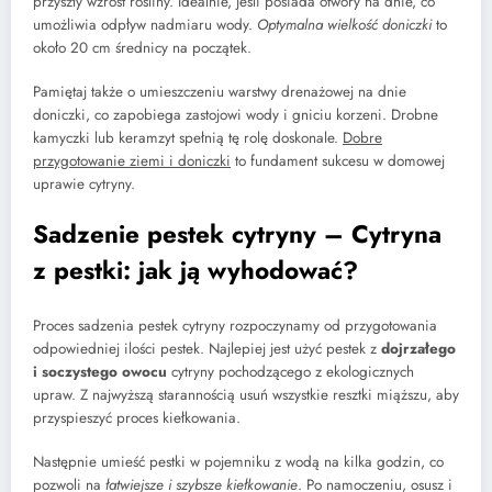
przyszły wzrost rośliny. Idealnie, jeśli posiada otwory na dnie, co
umożliwia odpływ nadmiaru wody.
Optymalna wielkość doniczki
to
około 20 cm średnicy na początek.
Pamiętaj także o umieszczeniu warstwy drenażowej na dnie
doniczki, co zapobiega zastojowi wody i gniciu korzeni. Drobne
kamyczki lub keramzyt spełnią tę rolę doskonale.
Dobre
przygotowanie ziemi i doniczki
to fundament sukcesu w domowej
uprawie cytryny.
Sadzenie pestek cytryny – Cytryna
z pestki: jak ją wyhodować?
Proces sadzenia pestek cytryny rozpoczynamy od przygotowania
odpowiedniej ilości pestek. Najlepiej jest użyć pestek z
dojrzałego
i soczystego owocu
cytryny pochodzącego z ekologicznych
upraw. Z najwyższą starannością usuń wszystkie resztki miąższu, aby
przyspieszyć proces kiełkowania.
Następnie umieść pestki w pojemniku z wodą na kilka godzin, co
pozwoli na
łatwiejsze i szybsze kiełkowanie
. Po namoczeniu, osusz i