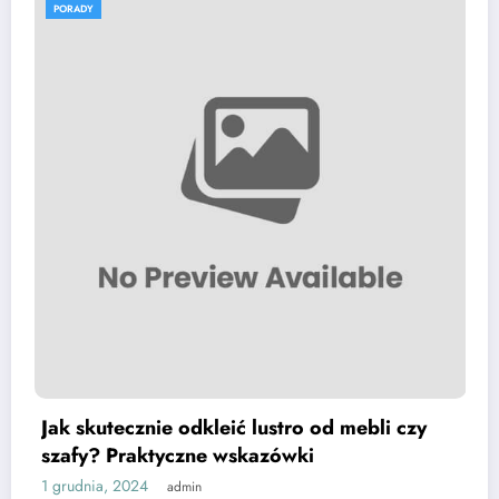
PORADY
ecznie odkleić lustro od mebli czy
Pasożyty 
raktyczne wskazówki
znajdziem
2024
30 listopada,
admin