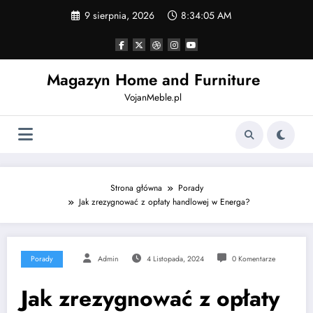
Skip
9 sierpnia, 2026
8:34:06 AM
to
content
Magazyn Home and Furniture
VojanMeble.pl
Strona główna
Porady
Jak zrezygnować z opłaty handlowej w Energa?
Porady
Admin
4 Listopada, 2024
0 Komentarze
Jak zrezygnować z opłaty