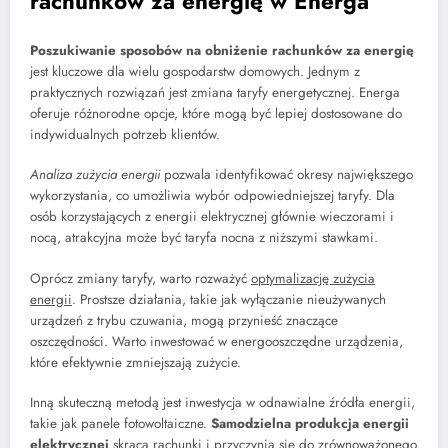
rachunków za energię w Energa
Poszukiwanie sposobów na obniżenie rachunków za energię
jest kluczowe dla wielu gospodarstw domowych. Jednym z
praktycznych rozwiązań jest zmiana taryfy energetycznej. Energa
oferuje różnorodne opcje, które mogą być lepiej dostosowane do
indywidualnych potrzeb klientów.
Analiza zużycia energii
pozwala identyfikować okresy największego
wykorzystania, co umożliwia wybór odpowiedniejszej taryfy. Dla
osób korzystających z energii elektrycznej głównie wieczorami i
nocą, atrakcyjna może być taryfa nocna z niższymi stawkami.
Oprócz zmiany taryfy, warto rozważyć
optymalizację zużycia
energii
. Prostsze działania, takie jak wyłączanie nieużywanych
urządzeń z trybu czuwania, mogą przynieść znaczące
oszczędności. Warto inwestować w energooszczędne urządzenia,
które efektywnie zmniejszają zużycie.
Inną skuteczną metodą jest inwestycja w odnawialne źródła energii,
takie jak panele fotowoltaiczne.
Samodzielna produkcja energii
elektrycznej
skraca rachunki i przyczynia się do zrównoważonego