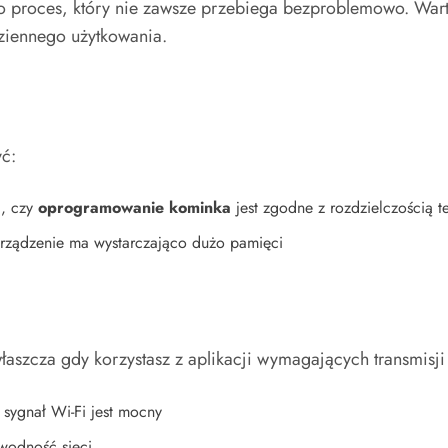
a to proces, który nie zawsze przebiega bezproblemowo. War
ziennego użytkowania.
ć:
ć, czy
oprogramowanie kominka
jest zgodne z rozdzielczością t
 urządzenie ma wystarczająco dużo pamięci
właszcza gdy korzystasz z aplikacji wymagających transmis
 sygnał Wi-Fi jest mocny
awodność sieci