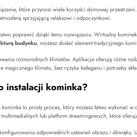
ązanie, które przynosi wiele korzyści domowej przestrzeni
atmosferę sprzyjającą relaksowi i odpoczynkowi.
 łatwo poprawić dzięki temu rozwiązaniu. Wirtualny komine
ukturę budynku
, możesz dodać element tradycyjnego komi
eowania różnorodnych klimatów. Aplikacje oferują różne ro
nie magicznego klimatu, bez ryzyka bałaganu i potrzeby sk
 instalacji kominka?
o kominka to prosty proces, który możesz łatwo wykonać w 
i multimedialnych lub platform streamingowych, które oferu
skonfigurowania odpowiednich ustawień obrazu i dźwięku. U