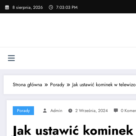
Skip
8 sierpnia, 2026
7:03:04 PM
to
content
Strona główna
Porady
Jak ustawić kominek w telewiz
Porady
Admin
2 Września, 2024
0 Komen
Jak ustawić kominek