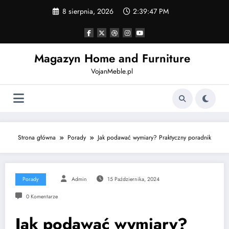
Skip
8 sierpnia, 2026
2:39:47 PM
to
content
Magazyn Home and Furniture
VojanMeble.pl
Strona główna
Porady
Jak podawać wymiary? Praktyczny poradnik
Porady
Admin
15 Października, 2024
0 Komentarze
Jak podawać wymiary?