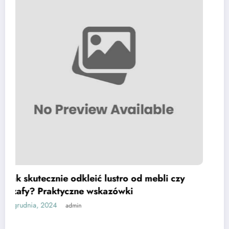
Pasożyty żyjące w naszej pościeli – jakie t
znajdziemy i jak się ich pozbyć?
30 listopada, 2024
admin