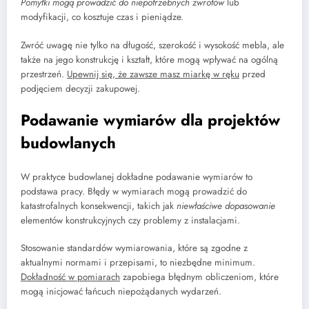
Pomyłki mogą prowadzić do niepotrzebnych zwrotów
lub
modyfikacji, co kosztuje czas i pieniądze.
Zwróć uwagę nie tylko na długość, szerokość i wysokość mebla, ale
także na jego konstrukcję i kształt, które mogą wpływać na ogólną
przestrzeń.
Upewnij się, że zawsze masz miarkę w ręku
przed
podjęciem decyzji zakupowej.
Podawanie wymiarów dla projektów
budowlanych
W praktyce budowlanej dokładne podawanie wymiarów to
podstawa pracy. Błędy w wymiarach mogą prowadzić do
katastrofalnych konsekwencji, takich jak
niewłaściwe dopasowanie
elementów konstrukcyjnych czy problemy z instalacjami.
Stosowanie standardów wymiarowania, które są zgodne z
aktualnymi normami i przepisami, to niezbędne minimum.
Dokładność w pomiarach
zapobiega błędnym obliczeniom, które
mogą inicjować łańcuch niepożądanych wydarzeń.