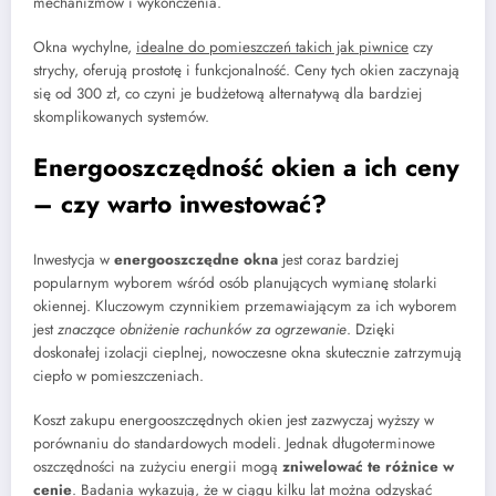
mechanizmów i wykończenia.
Okna wychylne,
idealne do pomieszczeń takich jak piwnice
czy
strychy, oferują prostotę i funkcjonalność. Ceny tych okien zaczynają
się od 300 zł, co czyni je budżetową alternatywą dla bardziej
skomplikowanych systemów.
Energooszczędność okien a ich ceny
– czy warto inwestować?
Inwestycja w
energooszczędne okna
jest coraz bardziej
popularnym wyborem wśród osób planujących wymianę stolarki
okiennej. Kluczowym czynnikiem przemawiającym za ich wyborem
jest
znaczące obniżenie rachunków za ogrzewanie
. Dzięki
doskonałej izolacji cieplnej, nowoczesne okna skutecznie zatrzymują
ciepło w pomieszczeniach.
Koszt zakupu energooszczędnych okien jest zazwyczaj wyższy w
porównaniu do standardowych modeli. Jednak długoterminowe
oszczędności na zużyciu energii mogą
zniwelować te różnice w
cenie
. Badania wykazują, że w ciągu kilku lat można odzyskać