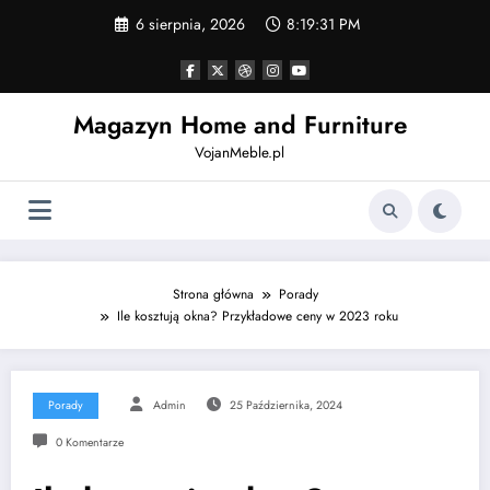
Skip
6 sierpnia, 2026
8:19:32 PM
to
content
Magazyn Home and Furniture
VojanMeble.pl
Strona główna
Porady
Ile kosztują okna? Przykładowe ceny w 2023 roku
Porady
Admin
25 Października, 2024
0 Komentarze