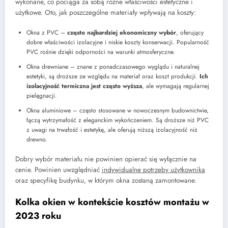
wykonane, co pociąga za sobą różne właściwości estetyczne i
użytkowe. Oto, jak poszczególne materiały wpływają na koszty:
Okna z PVC –
często najbardziej ekonomiczny wybór
, oferujący
dobre właściwości izolacyjne i niskie koszty konserwacji. Popularność
PVC rośnie dzięki odporności na warunki atmosferyczne.
Okna drewniane – znane z ponadczasowego wyglądu i naturalnej
estetyki, są droższe ze względu na materiał oraz koszt produkcji.
Ich
izolacyjność termiczna jest często wyższa
, ale wymagają regularnej
pielęgnacji.
Okna aluminiowe – często stosowane w nowoczesnym budownictwie,
łączą wytrzymałość z eleganckim wykończeniem. Są droższe niż PVC
z uwagi na trwałość i estetykę, ale oferują niższą izolacyjność niż
drewno.
Dobry wybór materiału nie powinien opierać się wyłącznie na
cenie. Powinien uwzględniać
indywidualne potrzeby użytkownika
oraz specyfikę budynku, w którym okna zostaną zamontowane.
Kolka okien w kontekście kosztów montażu w
2023 roku