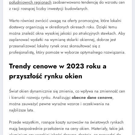
południowych regionach
zaobserwowano tendencję do wzrostu cen
z racji rosnącej liczby inwestycji budowlanych.
Warto również zwrócić uwagę na oferty promocyjne, które lokalni
dostawcy organizują w określonych okresach roku. Dzięki temu
można znaleźć okna wysokiej jakości po atrakcyjnych stawkach. Aby
zaplanować wydatki na wymianę stolarki okiennej, dobrze jest
przeanalizować lokalny rynek oraz skonsultować się z
profesjonalistą, który pomoże w wyborze optymalnego rozwiązania.
Trendy cenowe w 2023 roku a
przyszłość rynku okien
Świat okien dynamicznie się zmienia, co wpływa na zmienność cen
i kierunki rozwoju rynku. Analizując
obecne dane cenowe
,
można zauważyć pewne wyraźne wzorce i oczekiwania na
najbliższe lata.
Przede wszystkim, rosnące koszty surowców na światowych rynkach
mają bezpośrednie przełożenie na ceny okien. Materiały, takie jak
aluminium czy wysokiej jakości drewno, drożeją, co prowadzi do