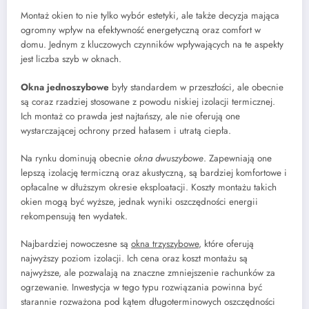
Montaż okien to nie tylko wybór estetyki, ale także decyzja mająca
ogromny wpływ na efektywność energetyczną oraz comfort w
domu. Jednym z kluczowych czynników wpływających na te aspekty
jest liczba szyb w oknach.
Okna jednoszybowe
były standardem w przeszłości, ale obecnie
są coraz rzadziej stosowane z powodu niskiej izolacji termicznej.
Ich montaż co prawda jest najtańszy, ale nie oferują one
wystarczającej ochrony przed hałasem i utratą ciepła.
Na rynku dominują obecnie
okna dwuszybowe
. Zapewniają one
lepszą izolację termiczną oraz akustyczną, są bardziej komfortowe i
opłacalne w dłuższym okresie eksploatacji. Koszty montażu takich
okien mogą być wyższe, jednak wyniki oszczędności energii
rekompensują ten wydatek.
Najbardziej nowoczesne są
okna trzyszybowe
, które oferują
najwyższy poziom izolacji. Ich cena oraz koszt montażu są
najwyższe, ale pozwalają na znaczne zmniejszenie rachunków za
ogrzewanie. Inwestycja w tego typu rozwiązania powinna być
starannie rozważona pod kątem długoterminowych oszczędności